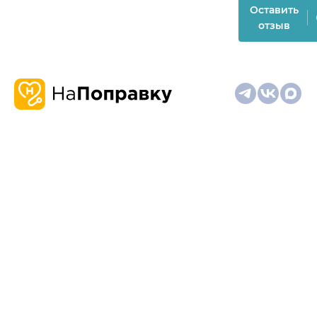
Оставить
отзыв
О
Запись
Клиникам
Телемедицина
Карта
нас
и
и
сайта
отзывы
врачам
На информационном ресурсе применяются
рекомендательные технологии (информационные технологии
предоставления информации на основе сбора,
систематизации и анализа сведений, относящихся к
предпочтениям пользователей сети "Интернет", находящихся
на территории Российской Федерации)
Материалы, размещённые на сайте, не предназначены для
постановки диагноза и лечения и не заменяют приём врача.