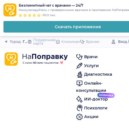
1
2
3
4
5
to
Безлимитный чат с врачами — 24/7
Закрыть
Консультируйтесь с проверенными врачами в приложении НаПоправк
content
~30.5 тыс.
Скачать приложение
Подарочная
Город:
Грайворон
Клиникам
Врачам
Вход 
карта
Врачи
Услуги
Диагностика
Онлайн-
консультации
ИИ-доктор
Психологи
Акции