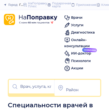
to
НаПоправку
Подарочная
Город:
Гусь-Хрустальный
Приложение
Кли
Плюс
карта
Закрыть
content
Врачи
Услуги
Диагностика
Онлайн-
консультации
ИИ-доктор
Психологи
Акции
Специальности врачей в