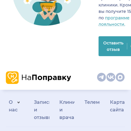
клиники. Кром
вы получите 1
по
программе
лояльности.
Оставить
отзыв
О
Запись
Клиникам
Телемедицина
Карта
нас
и
и
сайта
отзывы
врачам