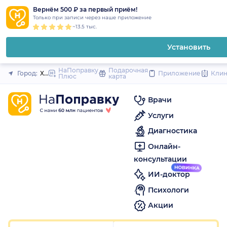
1
2
3
4
5
1
2
3
4
5
to
Вернём 500 ₽ за первый приём!
Закрыть
Только при записи через наше приложение
content
~13.5 тыс.
Установить
НаПоправку
Подарочная
Город:
Хабаровск
Приложение
Кли
Плюс
карта
Врачи
Услуги
Диагностика
Онлайн-
консультации
ИИ-доктор
Психологи
Акции