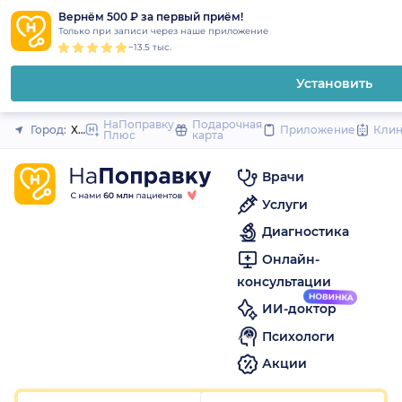
1
2
3
4
5
1
2
3
4
5
to
Вернём 500 ₽ за первый приём!
Закрыть
Только при записи через наше приложение
content
~13.5 тыс.
Установить
НаПоправку
Подарочная
Город:
Хабаровск
Приложение
Кли
Плюс
карта
Врачи
Услуги
Диагностика
Онлайн-
консультации
ИИ-доктор
Психологи
Акции