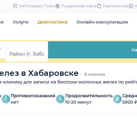
to
НаПоправку Плюс
Подарочная карта
Приложение
content
чи
Услуги
Диагностика
Онлайн-консультации
На
елез в Хабаровске
6 клиник
ите клинику для записи на биопсии молочных желез по рейт
а
Противопоказания
Продолжительность
Средн
нет
10-20 минут
5900 