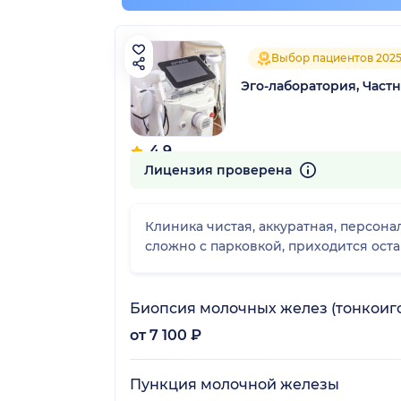
Выбор пациентов 202
Эго-лаборатория, Част
4.9
89 отзывов
Лицензия проверена
Клиника чистая, аккуратная, персон
сложно с парковкой, приходится оста
Биопсия молочных желез (тонкоиго
от 7 100 ₽
Пункция молочной железы