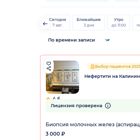
Сегодня
Ближайшие
Утро
7 авг.
3 дня
до 11:00
п
Выбор пациентов 202
Нефертити на Калинин
4.6
227 отзывов
Лицензия проверена
Биопсия молочных желез (аспирац
3 000 ₽