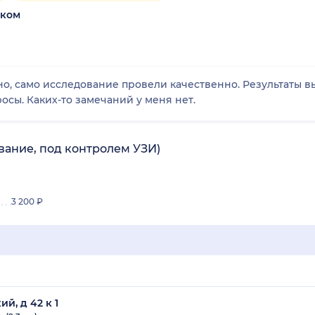
ском
о, само исследование провели качественно. Результаты вы
осы. Каких-то замечаний у меня нет.
вание, под контролем УЗИ)
3 200 ₽
й, д 42 к 1