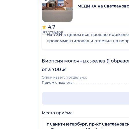
МЕДИКА на Светланов
4.7
919 отзывов
На УЗИ в целом всё прошло нормальн
прокомментировал и ответил на вопр
Биопсия молочных желез (1 образо
от 3 700 ₽
Оплачивается отдельно:
Прием онколога
Место приёма:
г Санкт-Петербург, пр-кт Светлановски