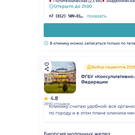
Политехническая (2.3 км)
Академическая 
Открыто до 21:00
показать
+7 (812) 509-81-75
В клинику можно записаться только по тел
Выбор пациентов 202
ФГБУ «Консультативно
Федерации
4.8
2890 отзывов
Клинику считаю удобной: всё органи
по городу и в этом плане клиника ме
Биопсия молочных желез