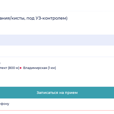
ания/кисты, под УЗ-контролем)
в
пект (800 м)
Владимирская (1 км)
Записаться на прием
лефону