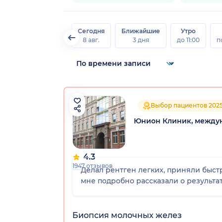
Сегодня
Ближайшие
Утро
8 авг.
3 дня
до 11:00
п
Выбор пациентов 202
Юнион Клиник, между
4.3
1947 отзывов
Делал рентген легких, приняли быстр
мне подробно рассказали о результата
Биопсия молочных желез