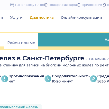
to
НаПоправку Плюс
Подарочная карта
Приложение
content
чи
Услуги
Диагностика
Онлайн-консультации
На
лез в Санкт-Петербурге
136 клиник
ите клинику для записи на биопсии молочных желез по рейт
а
Противопоказания
Продолжительность
Средн
нет
10-20 минут
5630 
опсия молочной железы