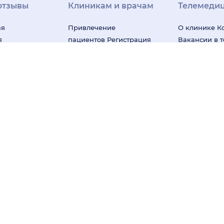
отзывы
Клиникам и врачам
Телемеди
ая
Привлечение
О клинике
К
я
пациентов
Регистрация
Вакансии в 
клиниках
клиник
Регистрация
клинике
На
зывы
врачей
Все сервисы для
технологии
К
рограмма
клиник
Блог для клиник
за качество
Клиенты и кейсы
«НаПоправк
лей
Правила модерации
Онлайн-мед
База знаний для
бизнеса
Под
клиник
карта
мендательные технологии (информационные технологии предоставл
ся к предпочтениям пользователей сети "Интернет", находящихся на
ачены для постановки диагноза и лечения и не заменяют приём вра
формационных технологий
RuStore