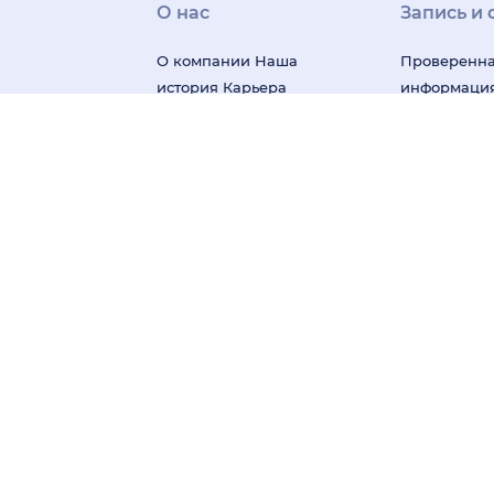
О нас
Запись и 
О компании
Наша
Проверенн
история
Карьера
информаци
Миссия и ценности
о врачах и 
Отзывы о нас
Пресса
Честные от
Редакция
Контакты
Бонусная п
Поддержка
пользовате
На информационном ресурсе применяются реко
систематизации и анализа сведений, относящих
Материалы, размещённые на сайте, не предназн
консультация специалиста.
О деятельности, осуществляемой в области ин
App Store
Google Play
AppGallery
© ООО «НаПоправку.Ру», 2014—2026.
ОГРН: 1147847038679