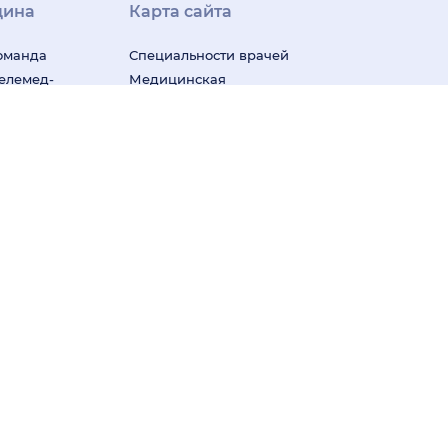
цина
Карта сайта
оманда
Специальности врачей
телемед-
Медицинская
ши
диагностика
ак следим
Медицинские услуги
м
Подписка
Профили врачей
у Плюс»
Профили клиник
Все
ицина для
города
арочная
ения информации на основе сбора,
 территории Российской Федерации)
ча. Имеются противопоказания. Необходима
Правовая информация