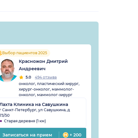
Выбор пациентов 2025
Выбор пацие
Красножон Дмитрий
Хох
Андреевич
4
хиру
5.0
494 отзыва
мамм
онколог, пластический хирург,
эндо
хирург-онколог, маммолог-
онколог, маммолог-хирург
Лахта Клиника на Савушкина
СМ-Клиника
г Санкт-Петербург, ул Савушкина, д
73/50
г Санкт-Петерб
Старая деревня (1 км)
Проспект Пр
Записаться на прием
+ 200
Записаться