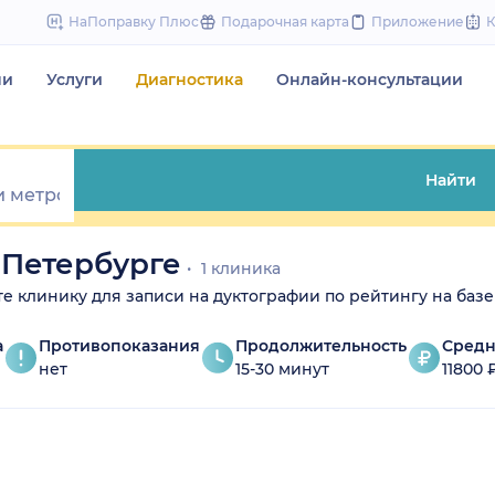
to
НаПоправку Плюс
Подарочная карта
Приложение
content
чи
Услуги
Диагностика
Онлайн-консультации
Найти
-Петербурге
1 клиника
рите клинику для записи на дуктографии по рейтингу на базе
а
Противопоказания
Продолжительность
Средн
нет
15-30 минут
11800 