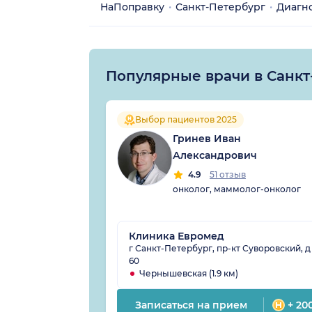
НаПоправку
Санкт-Петербург
Диагн
Популярные врачи в Санкт
Выбор пациентов 2025
Гринев Иван
Александрович
4.9
51 отзыв
онколог, маммолог-онколог
Клиника Евромед
г Санкт-Петербург, пр-кт Суворовский, д
60
Чернышевская (1.9 км)
Записаться на прием
+ 20