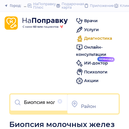
to
НаПоправку
Подарочная
Город:
Пермь
Приложение
Кли
Плюс
карта
Закрыть
content
Врачи
Услуги
Диагностика
Онлайн-
консультации
ИИ-доктор
Психологи
Акции
Очистить
Биопсия молочных желез