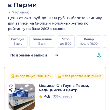
в Перми
7 клиник
Цены от 2420 руб. до 12000 руб.. Выберите клинику
для записи на биопсии молочных желез по
рейтингу на базе 2603 отзывов.
Сегодня
Ближайшие
Утро
Вечер
В
8 авг.
3 дня
до 11:00
после 18:00
8 а
Выбор пациентов 2025
17 лет работаем на рынке
Медикал Он Груп в Перми,
медицинский центр
4.8
336 отзывов