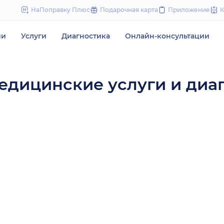
to
НаПоправку Плюс
Подарочная карта
Приложение
content
чи
Услуги
Диагностика
Онлайн-консультации
едицинские услуги и диа