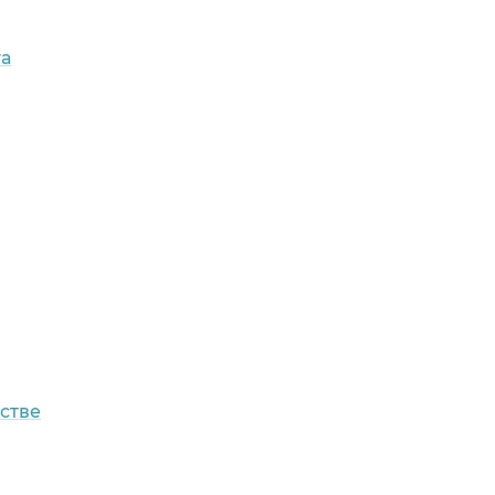
га
стве