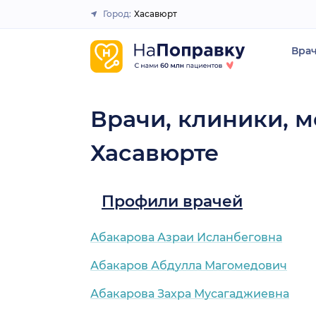
Город:
Хасавюрт
Закрыть
Вра
Врачи, клиники, м
Хасавюрте
Профили врачей
Абакарова Азраи Исланбеговна
Абакаров Абдулла Магомедович
Абакарова Захра Мусагаджиевна