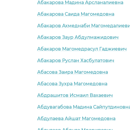
Абакарова Мадина Арсланалиевна
Абакарова Саида Магомедовна
Абакаров Ахмеднаби Магомедалиев
Абакаров Заур Абдулмажидович
Абакаров Магомедрасул Гаджиевич
Абакаров Руслан Хасбулатович
Абасова Заира Магомедовна
Абасова Зухра Магомедовна
Абдрашитов Исмаил Вахаевич
Абдувагабова Мадина Сайпутдиновн
Абдулаева Айшат Магомедовна