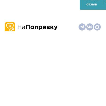
отзыв
О
Запись
Клиникам
Телемедицина
Карта
нас
и
и
сайта
отзывы
врачам
На информационном ресурсе применяются
рекомендательные технологии (информационные технологии
предоставления информации на основе сбора,
систематизации и анализа сведений, относящихся к
предпочтениям пользователей сети "Интернет", находящихся
на территории Российской Федерации)
Материалы, размещённые на сайте, не предназначены для
постановки диагноза и лечения и не заменяют приём врача.
Имеются противопоказания. Необходима консультация