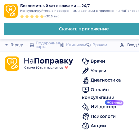
1
2
3
4
5
to
Безлимитный чат с врачами — 24/7
Закрыть
Консультируйтесь с проверенными врачами в приложении НаПоправк
content
~30.5 тыс.
Скачать приложение
Подарочная
Город:
Инза
Клиникам
Врачам
Вход 
карта
Врачи
Услуги
Диагностика
Онлайн-
консультации
ИИ-доктор
Психологи
Акции