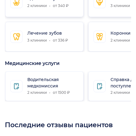
2 клиники
от 340 ₽
3 клиники
Лечение зубов
Коронки н
3 клиники
от 336 ₽
2 клиники
Медицинские услуги
Водительская
Справка д
медкомиссия
поступлени
ВУЗ)
2 клиники
от 1500 ₽
2 клиники
Последние отзывы пациентов