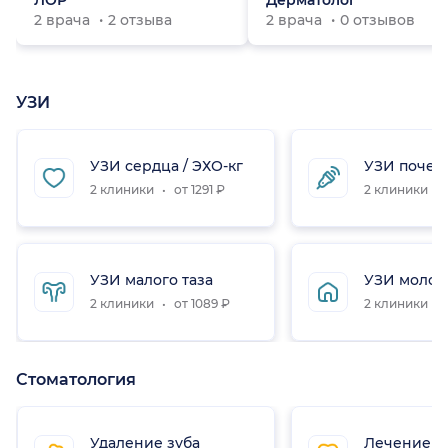
ЛОР
Дерматолог
2 врача
2 отзыва
2 врача
0 отзывов
УЗИ
УЗИ сердца / ЭХО-кг
УЗИ почек
2 клиники
от 1291 ₽
2 клиники
УЗИ малого таза
УЗИ молоч
2 клиники
от 1089 ₽
2 клиники
Стоматология
Удаление зуба
Лечение к