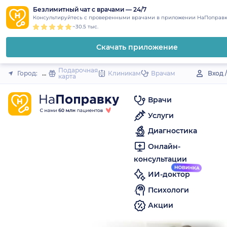
1
2
3
4
5
to
Безлимитный чат с врачами — 24/7
Закрыть
Консультируйтесь с проверенными врачами в приложении НаПоправк
content
~30.5 тыс.
Скачать приложение
Подарочная
Город:
Ипатово
Клиникам
Врачам
Вход 
карта
Врачи
Услуги
Диагностика
Онлайн-
консультации
ИИ-доктор
Психологи
Акции