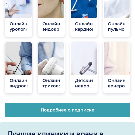
Онлайн
Онлайн
Онлайн
Онлайн
урологи
эндокринологи
кардиологи
пульмонол
Онлайн
Онлайн
Детские
Онлайн
андрологи
трихологи
неврологи
венеролог
онлайн
Подробнее о подписке
Лучшие клиники и врачи в