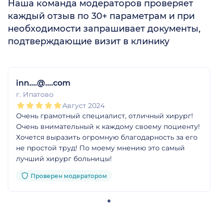
Наша команда модераторов проверяет
каждый отзыв по 30+ параметрам и при
необходимости запрашивает документы,
подтверждающие визит в клинику
1
2
3
4
5
inn....@....com
г. Ипатово
Август 2024
Очень грамотный специалист, отличный хирург!
Очень внимательный к каждому своему поциенту!
Хочется выразить огромную благодарность за его
не простой труд! По моему мнению это самый
лучший хирург больницы!
Проверен модератором