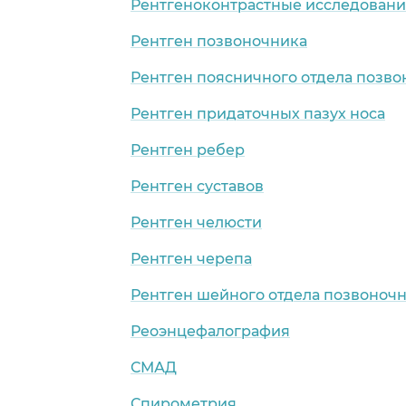
Рентгеноконтрастные исследован
Рентген позвоночника
Рентген поясничного отдела позв
Рентген придаточных пазух носа
Рентген ребер
Рентген суставов
о)
Рентген челюсти
Рентген черепа
Рентген шейного отдела позвоноч
Реоэнцефалография
СМАД
Спирометрия