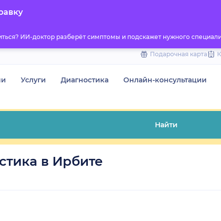
to
равку
content
титься? ИИ-доктор разберёт симптомы и подскажет нужного специали
Подарочная карта
чи
Услуги
Диагностика
Онлайн-консультации
Найти
стика в Ирбите