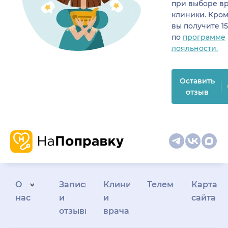
при выборе в
клиники. Кром
вы получите 1
по
программе
лояльности.
Оставить
отзыв
О
Запись
Клиникам
Телемедицина
Карта
нас
и
и
сайта
отзывы
врачам