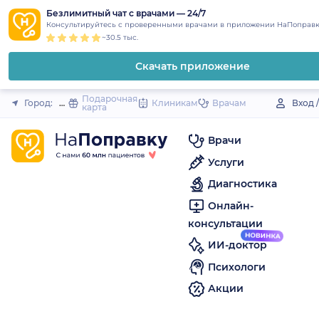
1
2
3
4
5
to
Безлимитный чат с врачами — 24/7
Закрыть
Консультируйтесь с проверенными врачами в приложении НаПоправк
content
~30.5 тыс.
Скачать приложение
Подарочная
Город:
Исилькуль
Клиникам
Врачам
Вход 
карта
Врачи
Услуги
Диагностика
Онлайн-
консультации
ИИ-доктор
Психологи
Акции