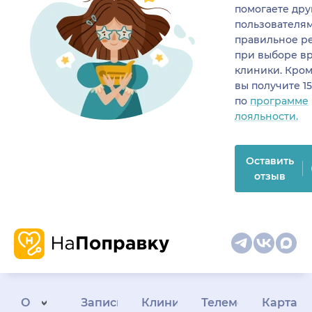
помогаете др
пользователя
правильное р
при выборе в
клиники. Кром
вы получите 1
по
программе
лояльности.
Оставить
отзыв
О
Запись
Клиникам
Телемедицина
Карта