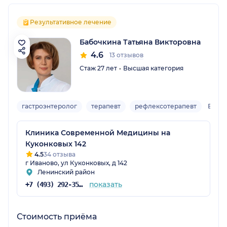
Результативное лечение
Бабочкина Татьяна Викторовна
4.6
13 отзывов
Стаж 27 лет
Высшая категория
гастроэнтеролог
терапевт
рефлексотерапевт
Взро
Клиника Современной Медицины на
Куконковых 142
4.5
34 отзыва
г Иваново, ул Куконковых, д 142
Ленинский район
показать
+7 (493) 292-35-55
Стоимость приёма