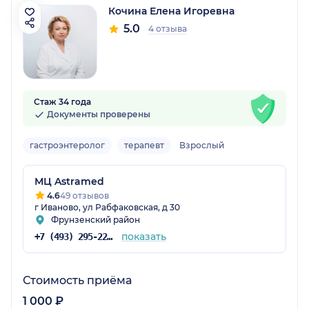
Кочина Елена Игоревна
5.0
4 отзыва
Стаж 34 года
Документы проверены
гастроэнтеролог
терапевт
Взрослый
МЦ Astramed
4.6
49 отзывов
г Иваново, ул Рабфаковская, д 30
Фрунзенский район
показать
+7 (493) 295-22-95
Стоимость приёма
1 000 ₽