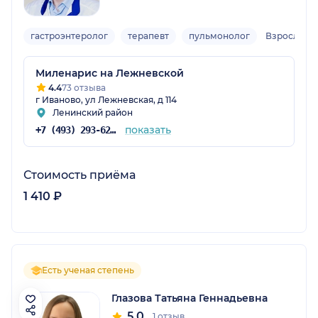
гастроэнтеролог
терапевт
пульмонолог
Взрослый
Миленарис на Лежневской
4.4
73 отзыва
г Иваново, ул Лежневская, д 114
Ленинский район
показать
+7 (493) 293-62-62
Стоимость приёма
1 410 ₽
Есть ученая степень
Глазова Татьяна Геннадьевна
5.0
1 отзыв