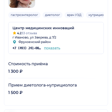
гастроэнтеролог
диетолог
врач УЗД
нутрициолог
Центр медицинских инноваций
4.2
33 отзыва
г Иваново, ул Зверева, д 7/2
Фрунзенский район
показать
+7 (493) 241-00-88
Стоимость приёма
1 300 ₽
Прием диетолога-нутрициолога
1 500 ₽