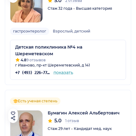
5.0
2 отзыва
Стаж 32 года
Высшая категория
гастроэнтеролог
Взрослый, детский
Детская поликлиника №4 на
Шереметевском
4.8
9 отзывов
г Иваново, пр-кт Шереметевский, д 141
показать
+7 (493) 226-77-62
Есть ученая степень
Бумагин Алексей Альбертович
5.0
1 отзыв
Стаж 29 лет
Кандидат мед. наук