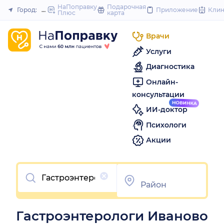
to
НаПоправку
Подарочная
Город:
Иваново
Приложение
Кли
Плюс
карта
Закрыть
content
Врачи
Услуги
Диагностика
Онлайн-
консультации
ИИ-доктор
Психологи
Акции
Очистить
Гастроэнтерологи Иваново