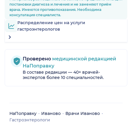
Никогда н
постановки диагноза и лечения и не заменяют приём
до конца
врача. Имеются противопоказания. Необходима
вопросы.И
консультация специалиста.
Грамотн
Распределение цен на услуги
назначен
рекомен
гастроэнтерологов
улучшени
на медици
что дейст
что - л
участие. В
Проверено
медицинской редакцией
на вопр
НаПоправку
искреннее
ценно, что
В составе редакции — 40+ врачей-
в поликл
экспертов более 10 специальностей.
клинике д
востребо
уровне 
Наконец
гастроэн
можно о
НаПоправку
Иваново
Врачи Иваново
увереннос
кто ищ
Гастроэнтерологи
вниматель
заботливо