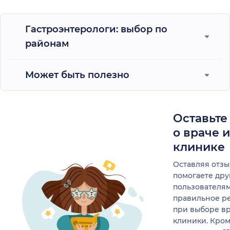
сочетани
человечно
Огромная б
Гастроэнтерологи: выбор по
отношение
районам
Может быть полезно
Оставьте
о враче 
клинике
Оставляя отзы
помогаете др
пользователя
правильное р
при выборе в
клиники. Кром