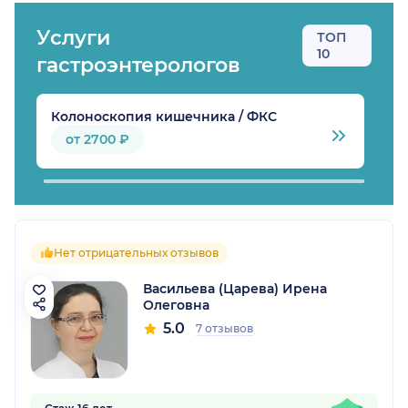
Услуги
ТОП
10
гастроэнтерологов
Колоноскопия кишечника / ФКС
Ф
от 2700 ₽
Нет отрицательных отзывов
Васильева (Царева) Ирена
Олеговна
5.0
7 отзывов