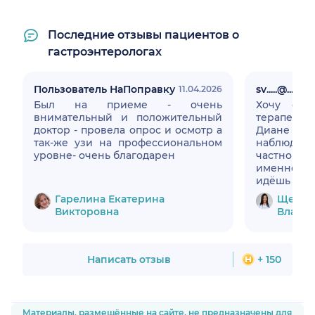
Последние отзывы пациентов о
гастроэнтерологах
Пользователь НаПоправку
sv.....@....ru
11.04.2026
Был на приеме - очень
Хочу ост
внимательный и положительный
терапевт
доктор - провела опрос и осмотр а
Диане Влад
так-же узи на профессиональном
наблюдаюс
уровне- очень благодарен
частной 
именно т
идёшь бе
доверием
Гарелина Екатерина
Щерба
высочайше
Викторовна
Влади
внимател
болезни, н
всякий сл
подробно 
Написать отзыв
+ 150
расклад
причины
лечения. О
Чуткость
Материалы, размещённые на сайте, не предназначены для