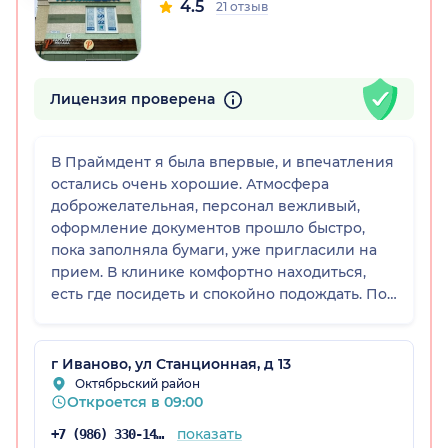
4.5
21 отзыв
Лицензия проверена
В Праймдент я была впервые, и впечатления
остались очень хорошие. Атмосфера
доброжелательная, персонал вежливый,
оформление документов прошло быстро,
пока заполняла бумаги, уже пригласили на
прием. В клинике комфортно находиться,
есть где посидеть и спокойно подождать. По
расположению тоже удобно, клиника
находится в жилом доме, есть возможность
подъехать на машине, с парковкой проблем
г Иваново, ул Станционная, д 13
нет, рядом есть остановки.
Октябрьский район
Откроется в 09:00
показать
+7 (986) 330-14-86