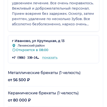
удвоением лечение. Все очень понравилось.
Вежливый и доброжелательный персонал.
Прием вовремя без задержек. Осмотр, затем
рентген, удаление по несколько Зубов. Все
абсолютно безболезненно, наркоз очень
современный, щадящий, без негативных
последствий. Рекомендую всем- кто еще не
определился.
г Иваново, ул Крутицкая, д 13
Ленинский район
Откроется в 08:00
показать
+7 (986) 330-14-96
Металлические брекеты (1 челюсть)
от 56 500 ₽
Керамические брекеты (1 челюсть)
от 80 000 ₽