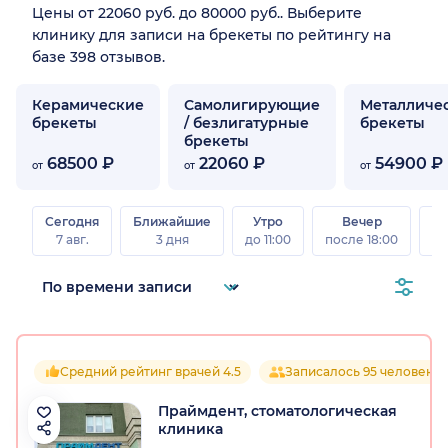
Цены от 22060 руб. до 80000 руб.. Выберите
клинику для записи на брекеты по рейтингу на
базе 398 отзывов.
Керамические
Самолигирующие
Металличе
брекеты
/ безлигатурные
брекеты
брекеты
68500 ₽
22060 ₽
54900 ₽
от
от
от
Сегодня
Ближайшие
Утро
Вечер
В
7 авг.
3 дня
до 11:00
после 18:00
8 а
Средний рейтинг врачей 4.5
Записалось 95 человек
Праймдент, стоматологическая
клиника