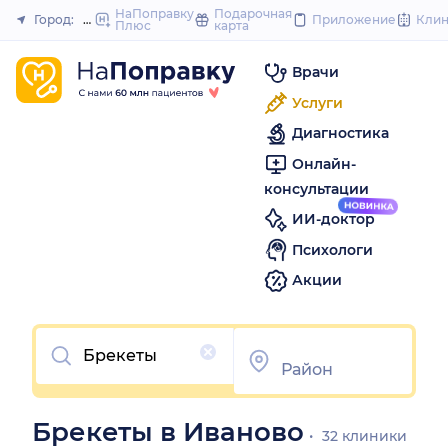
to
НаПоправку
Подарочная
Город:
Иваново
Приложение
Кли
Плюс
карта
Закрыть
conten
Врачи
Услуги
Диагностика
Онлайн-
консультации
ИИ-доктор
Психологи
Акции
Очистить
Брекеты в Иваново
32 клиники