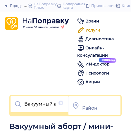
to
НаПоправку
Подарочная
Город:
Иваново
Приложение
Кли
Плюс
карта
Закрыть
content
Врачи
Услуги
Диагностика
Онлайн-
консультации
ИИ-доктор
Психологи
Акции
Очистить
Вакуумный аборт / мини-