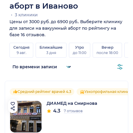
аборт в Иваново
3 клиники
Цены от 3000 руб. до 6900 руб.. Выберите клинику
для записи на вакуумный аборт по рейтингу на
базе 16 отзывов.
Сегодня
Ближайшие
Утро
Вечер
В
9 авг.
3 дня
до 11:00
после 18:00
8 а
Средний рейтинг врачей 4.3
Узкопрофильная клиника
ДИАМЕД на Смирнова
4.3
7 отзывов