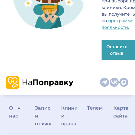
при выборе в
клиники. Кром
вы получите 1
по
программе
лояльности.
Оставить
отзыв
О
Запись
Клиникам
Телемедицина
Карта
нас
и
и
сайта
отзывы
врачам