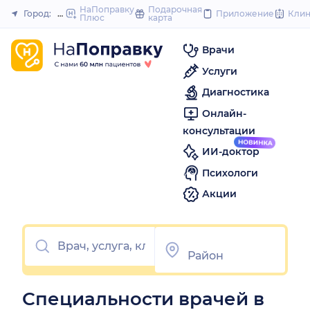
to
НаПоправку
Подарочная
Город:
Йошкар-Ола
Приложение
Кли
Плюс
карта
Закрыть
content
Врачи
Услуги
Диагностика
Онлайн-
консультации
ИИ-доктор
Психологи
Акции
Специальности врачей в