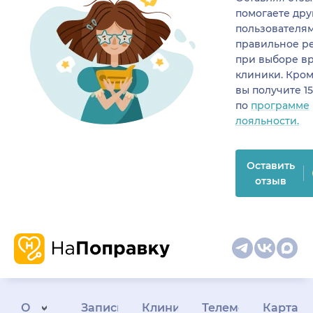
помогаете др
пользователя
правильное р
при выборе в
клиники. Кром
вы получите 1
по
программе
лояльности.
Оставить
отзыв
О
Запись
Клиникам
Телемедицина
Карта