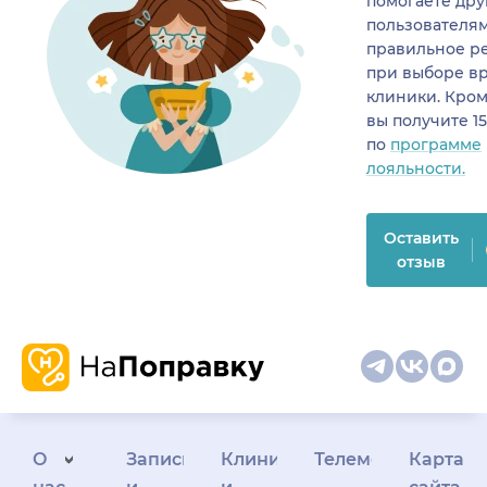
помогаете др
пользователя
правильное р
при выборе в
клиники. Кром
вы получите 1
по
программе
лояльности.
Оставить
отзыв
О
Запись
Клиникам
Телемедицина
Карта