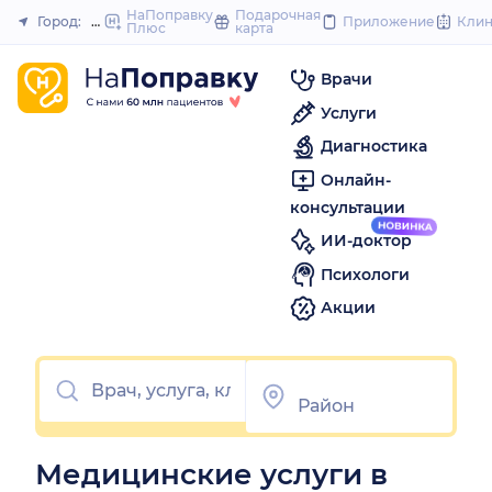
to
НаПоправку
Подарочная
Город:
Йошкар-Ола
Приложение
Кли
Плюс
карта
Закрыть
content
Врачи
Услуги
Диагностика
Онлайн-
консультации
ИИ-доктор
Психологи
Акции
Медицинские услуги в