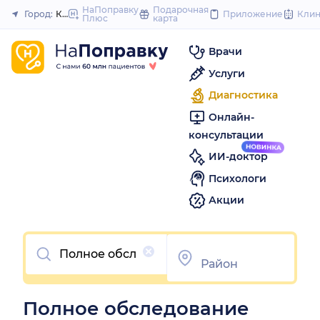
to
НаПоправку
Подарочная
Город:
Калининград
Приложение
Кли
Плюс
карта
Закрыть
content
Врачи
Услуги
Диагностика
Онлайн-
консультации
ИИ-доктор
Психологи
Акции
Очистить
Полное обследование