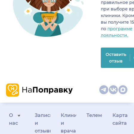
правильное р
при выборе в
клиники. Кром
вы получите 1
по
программе
лояльности.
Оставить
отзыв
О
Запись
Клиникам
Телемедицина
Карта
нас
и
и
сайта
отзывы
врачам