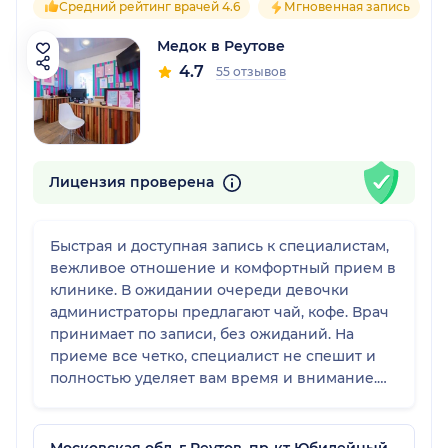
Средний рейтинг врачей 4.6
Мгновенная запись
Медок в Реутове
4.7
55 отзывов
Лицензия проверена
Быстрая и доступная запись к специалистам,
вежливое отношение и комфортный прием в
клинике. В ожидании очереди девочки
администраторы предлагают чай, кофе. Врач
принимает по записи, без ожиданий. На
приеме все четко, специалист не спешит и
полностью уделяет вам время и внимание.
Сама клиника небольшая, в ней уютно, чисто
и и спокойно. Наблюдаюсь теперь только
здесь.
Московская обл, г Реутов, пр-кт Юбилейный,