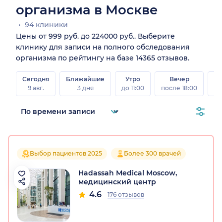
организма в Москве
94 клиники
Цены от 999 руб. до 224000 руб.. Выберите
клинику для записи на полного обследования
организма по рейтингу на базе 14365 отзывов.
Сегодня
Ближайшие
Утро
Вечер
В
9 авг.
3 дня
до 11:00
после 18:00
8 а
Выбор пациентов 2025
Более 300 врачей
Hadassah Medical Moscow,
медицинский центр
4.6
176 отзывов