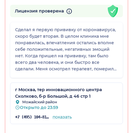
Лицензия проверена
Сделал я первую прививку от коронавируса,
скоро будет вторая. В целом клиника мне
понравилась, впечатления остались вполне
себе положительные, негативных эмоций
нет. Когда пришел на прививку, там было
всего два человека, и они быстро все
сделали. Меня осмотрел терапевт, померил
температуру, послушал легкие, расспросил и
дал разрешение на вакцинацию. В
процедурном кабинете любезно
г Москва, тер инновационного центра
посоветовали не увлекаться физическими
Сколково, б-р Большой, д 46 стр 1
нагрузками и не мочить первое время место
Можайский район
Открыто до 23:59
прививки. Весь персонал в клинике, включая
администратора в регистратуре, вежливый и
показать
+7 (495) 104-81-22
приятный, обстановка комфортная.