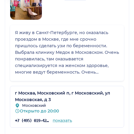
Я живу в Санкт-Петербурге, но оказалась
проездом в Москве, где мне срочно
пришлось сделать узи по беременности.
Выбрала клинику Медок в Московском. Очень
понравилась, там оказывается
специализируется на женском здоровье,
многие ведут беременность. Очень
домашняя атмосфера, приветливый ресепшн,
чисто всё, обслуживание на высоте. Цены
(насколько я сравнивала) ниже среднего по
г Москва, Московский п, г Московский, ул
Москве за подобную услугу, но выше
Московская, д 3
среднего, чем в Санкт-Петербурге. УЗИ вне
Московский
Открыто до 20:00
скрининга на 8 неделе обошлось мне в
3000р, Санкт-Петербурге делаю за 1700-2500
показать
+7 (495) 019-42-44
максимум обычно. Осталась довольна всем.