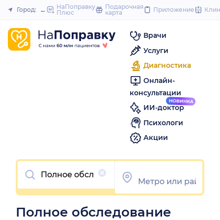
to
НаПоправку
Подарочная
Город:
Москва
Приложение
Кли
Плюс
карта
Закрыть
content
Врачи
Услуги
Диагностика
Онлайн-
консультации
ИИ-доктор
Психологи
Акции
Очистить
Полное обследование