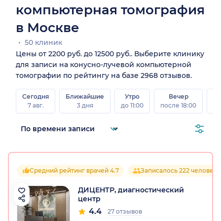
компьютерная томография
в Москве
50 клиник
Цены от 2200 руб. до 12500 руб.. Выберите клинику
для записи на конусно-лучевой компьютерной
томографии по рейтингу на базе 2968 отзывов.
Сегодня
Ближайшие
Утро
Вечер
В
7 авг.
3 дня
до 11:00
после 18:00
8 а
Средний рейтинг врачей 4.7
Записалось 222 человека
ДИЦЕНТР, диагностический
центр
4.4
27 отзывов