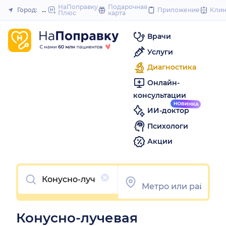
to
НаПоправку
Подарочная
Город:
Москва
Приложение
Кли
Плюс
карта
Закрыть
content
Врачи
Услуги
Диагностика
Онлайн-
консультации
ИИ-доктор
Психологи
Акции
Очистить
Конусно-лучевая