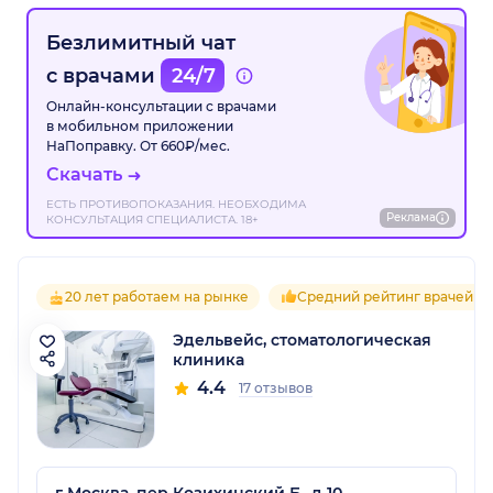
Безлимитный чат
с врачами
24/7
Онлайн-консультации с врачами
в мобильном приложении
НаПоправку. От 660₽/мес.
Скачать
ЕСТЬ ПРОТИВОПОКАЗАНИЯ. НЕОБХОДИМА
Реклама
КОНСУЛЬТАЦИЯ СПЕЦИАЛИСТА. 18+
20 лет работаем на рынке
Средний рейтинг врачей 4.
Эдельвейс, стоматологическая
клиника
4.4
17 отзывов
г Москва, пер Козихинский Б., д 10