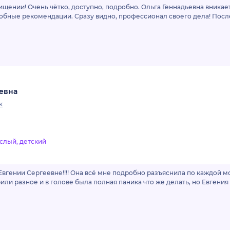
хищении! Очень чётко, доступно, подробно. Ольга Геннадьевна вника
робные рекомендации. Сразу видно, профессионал своего дела! Посл
евна
к
слый, детский
вгении Сергеевне!!!! Она всё мне подробно разъяснила по каждой мо
или разное и в голове была полная паника что же делать, но Евгения