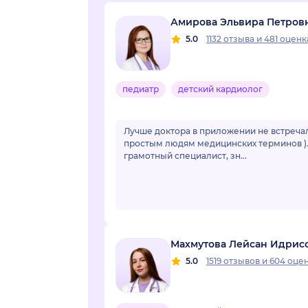
Амирова Эльвира Петров
5.0
1132 отзыва
и
481 оценк
педиатр
детский кардиолог
Лучше доктора в приложении не встречал
простым людям медицинских терминов ). 
грамотный специалист, зн...
Махмутова Лейсан Идрис
5.0
1519 отзывов
и
604 оце