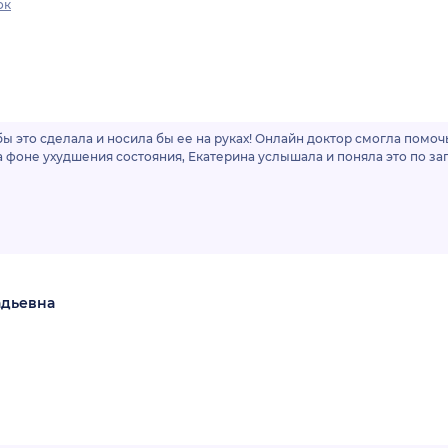
ок
бы это сделала и носила бы ее на руках! Онлайн доктор смогла помо
а фоне ухудшения состояния, Екатерина услышала и поняла это по зап
адьевна