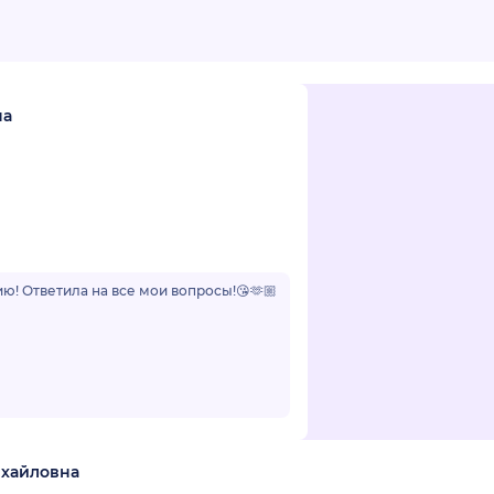
на
ю! Ответила на все мои вопросы!😘🫶🏼
ихайловна