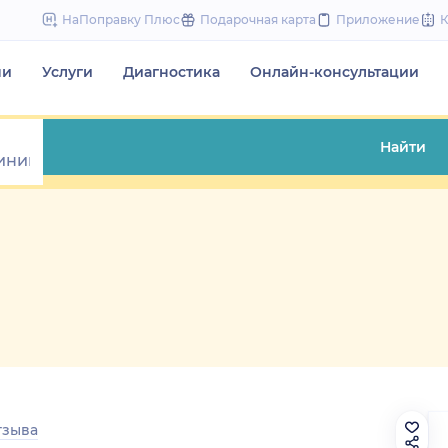
to
НаПоправку Плюс
Подарочная карта
Приложение
content
чи
Услуги
Диагностика
Онлайн-консультации
Найти
тзыва