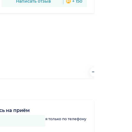
Написать отзыв
+ 150
сь на приём
линику можно записаться только по телефону