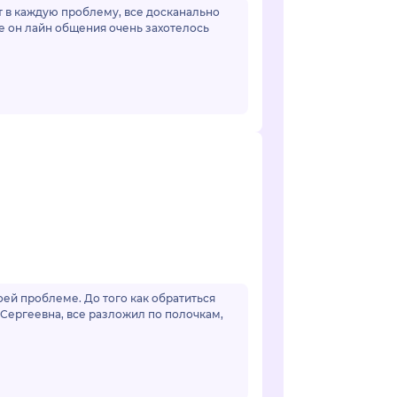
ет в каждую проблему, все досканально
е он лайн общения очень захотелось
ей проблеме. До того как обратиться
 Сергеевна, все разложил по полочкам,