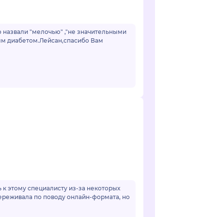
о назвали "мелочью" ,"не значительными
ным диабетом.Лейсан,спасибо Вам
к этому специалисту из-за некоторых
переживала по поводу онлайн-формата, но