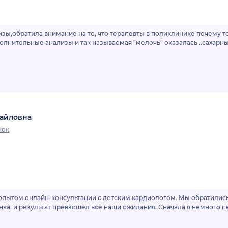
зы,обратила внимание на то, что терапевты в поликлинике почему т
олнительные анализы и так называемая "мелочь" оказалась ..сахар
хайловна
нок
пытом онлайн-консультации с детским кардиологом. Мы обратились 
нка, и результат превзошел все наши ожидания. Сначала я немного 