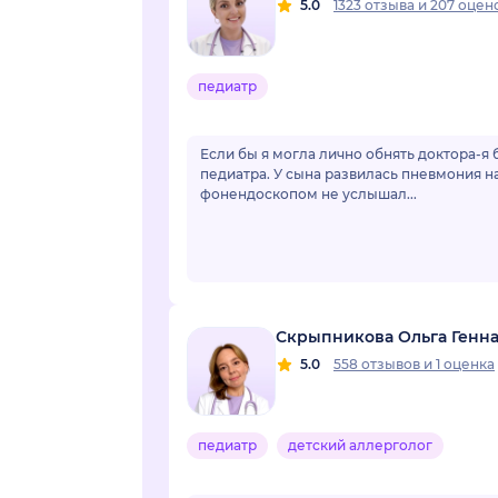
5.0
1323 отзыва
и
207 оцен
педиатр
Если бы я могла лично обнять доктора-я 
педиатра. У сына развилась пневмония н
фонендоскопом не услышал...
Скрыпникова Ольга Генн
5.0
558 отзывов
и
1 оценка
педиатр
детский аллерголог