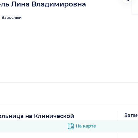
ль Лина Владимировна
Взрослый
Запи
ольница на Клинической
В к
На карте