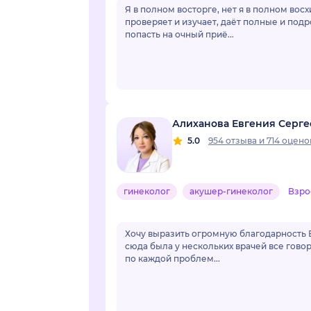
Я в полном восторге, нет я в полном вос
проверяет и изучает, даёт полные и под
попасть на очный приё...
Алиханова Евгения Серге
5.0
954 отзыва
и
714 оцено
гинеколог
акушер-гинеколог
Взро
Хочу выразить огромную благодарность Е
сюда была у нескольких врачей все говор
по каждой проблем...