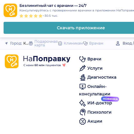
1
2
3
4
5
to
Безлимитный чат с врачами — 24/7
Закрыть
Консультируйтесь с проверенными врачами в приложении НаПоправк
content
~30.5 тыс.
Скачать приложение
Подарочная
Город:
Камень-на-Оби
Клиникам
Врачам
Вход 
карта
Врачи
Услуги
Диагностика
Онлайн-
консультации
ИИ-доктор
Психологи
Акции