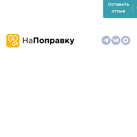
Оставить
отзыв
О
Запись
Клиникам
Телемедицина
Карта
нас
и
и
сайта
отзывы
врачам
На информационном ресурсе применяются
рекомендательные технологии (информационные технологии
предоставления информации на основе сбора,
систематизации и анализа сведений, относящихся к
предпочтениям пользователей сети "Интернет", находящихся
на территории Российской Федерации)
Материалы, размещённые на сайте, не предназначены для
постановки диагноза и лечения и не заменяют приём врача.