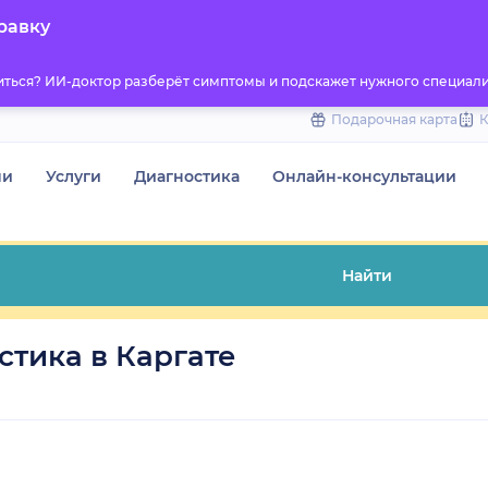
to
равку
content
титься? ИИ-доктор разберёт симптомы и подскажет нужного специали
Подарочная карта
чи
Услуги
Диагностика
Онлайн-консультации
Найти
тика в Каргате