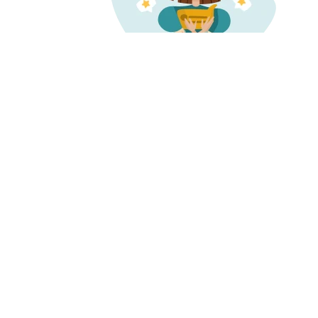
О нас
Запись и 
О компании
Наша
Проверенн
история
Карьера
информаци
Миссия и ценности
о врачах и 
Отзывы о нас
Пресса
Честные от
Редакция
Контакты
Бонусная п
Поддержка
пользовате