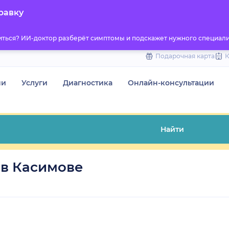
to
равку
content
титься? ИИ-доктор разберёт симптомы и подскажет нужного специали
Подарочная карта
чи
Услуги
Диагностика
Онлайн-консультации
Найти
 в Касимове