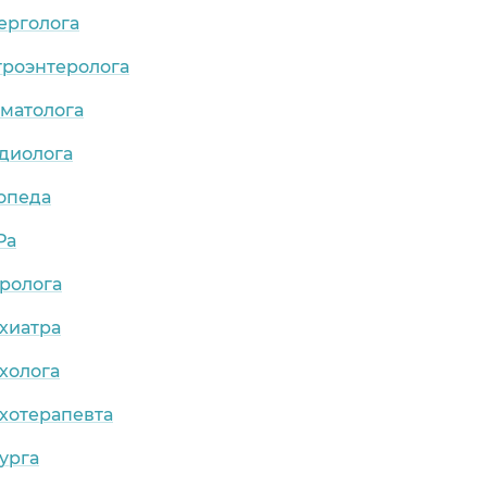
ерголога
троэнтеролога
рматолога
рдиолога
опеда
Ра
ролога
хиатра
холога
хотерапевта
урга