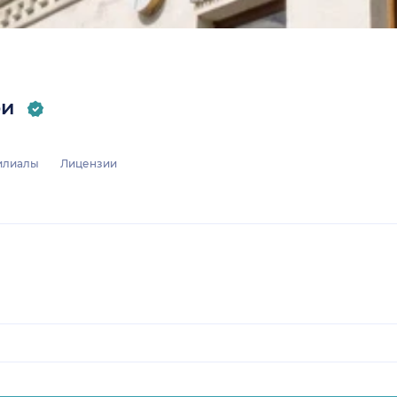
ри
илиалы
Лицензии