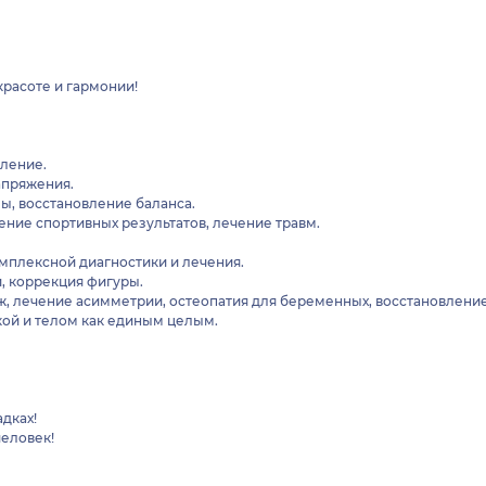
, красоте и гармонии!
вление.
апряжения.
ы, восстановление баланса.
ение спортивных результатов, лечение травм.
омплексной диагностики и лечения.
и, коррекция фигуры.
ж, лечение асимметрии, остеопатия для беременных, восстановление
икой и телом как единым целым.
адках!
человек!