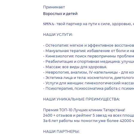
Принимает
Взрослых и детей
𝐒𝐏𝐈𝐍𝐀- твой партнер на пути к силе, здоровью
НАШИ УСЛУГИ:
- Остеопатия: мягкое и эффективное восстано
- Мануальная терапия: избавление от боли и н
- Кинезиология: поиск первопричины проблем
- Реабилитация и спортивная медицина: улучш
- Массаж: все виды для здоровья.
- Неврология, анализы, IV-капельницы - для к
- Эстетика лица и тела: косметологи, диетолог
- Услуги для женщин: гинекологический масса
- Психотерапия, психосоматика работа с псих
НАШИ УНИКАЛЬНЫЕ ПРЕИМУЩЕСТВА:
Премия ТОП-10 Лучших клиник Татарстана!
2400 + отзывов и рейтинг 5 звезд на всех площ
За 6 лет работы мы помогли уже более 42000 
НАШИ ПАРТНЕРЫ: