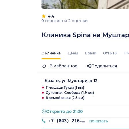
4.4
9 отзывов
и
2 оценки
Клиника Spina на Мушта
О клинике
Цены
Врачи
Отзывы
Ф
В избранное
Поделиться
г Казань, ул Муштари, д 12
Площадь Тукая (1 км)
Суконная Слобода (1.9 км)
Кремлёвская (2.5 км)
Открыто до 21:00
+7 (843) 216-80-19
показать