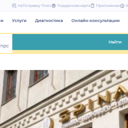
to
НаПоправку Плюс
Подарочная карта
Приложение
content
чи
Услуги
Диагностика
Онлайн-консультации
Найти