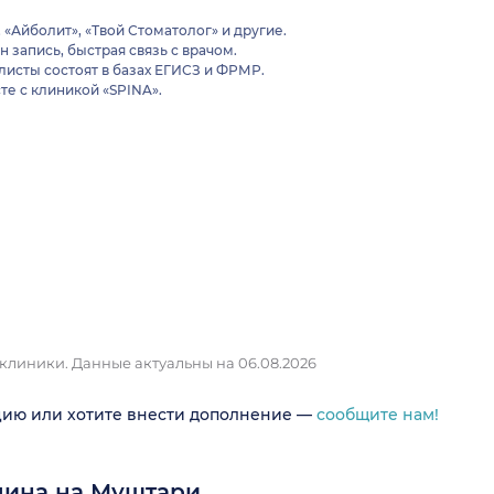
«Айболит», «Твой Стоматолог» и другие.
 запись, быстрая связь с врачом.
исты состоят в базах ЕГИСЗ и ФРМР.
те с клиникой «SPINA».
 клиники.
Данные актуальны на 06.08.2026
цию или хотите внести дополнение —
сообщите нам!
пина на Муштари