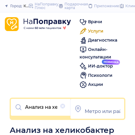
to
НаПоправку
Подарочная
Город:
Казань
Приложение
Кли
Плюс
карта
Закрыть
content
Врачи
Услуги
Диагностика
Онлайн-
консультации
ИИ-доктор
Психологи
Акции
Очистить
Анализ на хеликобактер