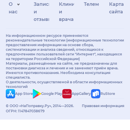
О
Запись
Клиникам
Телемедицина
Карта
нас
и
и
сайта
отзывы
врачам
На информационном ресурсе применяются
рекомендательные технологии (информационные технологии
предоставления информации на основе сбора,
систематизации и анализа сведений, относящихся к
предпочтениям пользователей сети "Интернет", находящихся
на территории Российской Федерации)
Материалы, размещённые на сайте, не предназначены для
постановки диагноза и лечения и не заменяют приём врача.
Имеются противопоказания. Необходима консультация
специалиста.
О деятельности, осуществляемой в области информационных
технологий
App Store
Google Play
AppGallery
RuStore
© ООО «НаПоправку.Ру», 2014—2026.
Правовая информация
ОГРН: 1147847038679