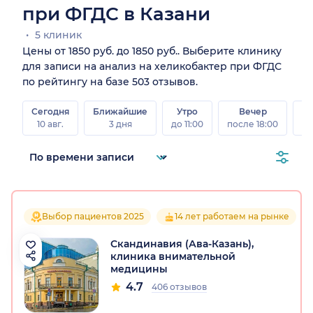
при ФГДС в Казани
5 клиник
Цены от 1850 руб. до 1850 руб.. Выберите клинику
для записи на анализ на хеликобактер при ФГДС
по рейтингу на базе 503 отзывов.
Сегодня
Ближайшие
Утро
Вечер
10 авг.
3 дня
до 11:00
после 18:00
15 
Выбор пациентов 2025
14 лет работаем на рынке
Скандинавия (Ава-Казань),
клиника внимательной
медицины
4.7
406 отзывов