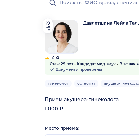
Давлетшина Лейла Тал
4.8
Стаж 29 лет
Кандидат мед. наук
Высшая к
63 отзыва
Документы проверены
гинеколог
остеопат
акушер-гинеколо
Прием акушера-гинеколога
1 000 ₽
Место приёма: