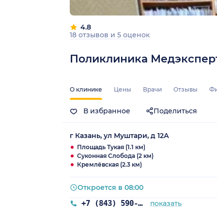
4.8
18 отзывов
и
5 оценок
Поликлиника Медэкспер
О клинике
Цены
Врачи
Отзывы
Ф
В избранное
Поделиться
г Казань, ул Муштари, д 12А
Площадь Тукая (1.1 км)
Суконная Слобода (2 км)
Кремлёвская (2.3 км)
Откроется в 08:00
+7 (843) 590-33-33
показать