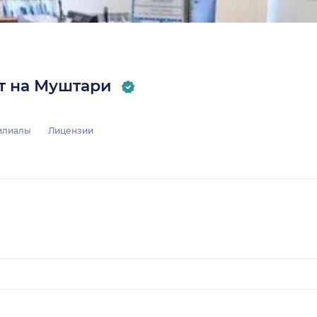
т на Муштари
илиалы
Лицензии