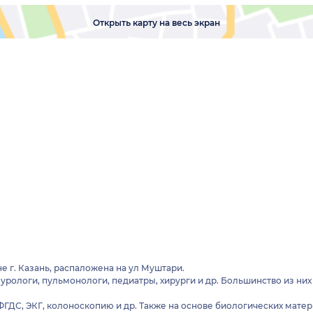
Открыть карту на весь экран
 г. Казань, распаложена на ул Муштари.
 урологи, пульмонологи, педиатры, хирурги и др. Большинство из
них
ФГДС, ЭКГ, колоноскопию и др. Также на основе биологических мат