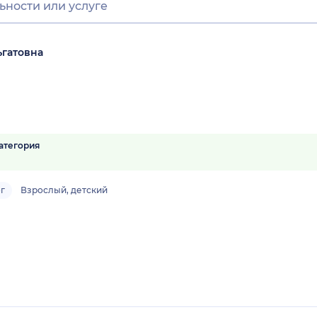
ьгатовна
атегория
г
Взрослый, детский