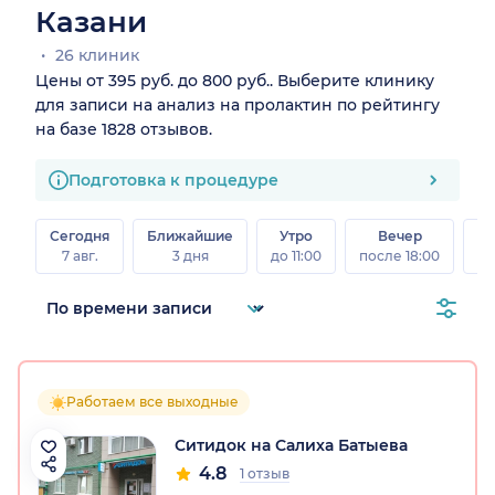
Казани
26 клиник
Цены от 395 руб. до 800 руб.. Выберите клинику
для записи на анализ на пролактин по рейтингу
на базе 1828 отзывов.
Подготовка к процедуре
Сегодня
Ближайшие
Утро
Вечер
В
7 авг.
3 дня
до 11:00
после 18:00
8 а
Работаем все выходные
Ситидок на Салиха Батыева
4.8
1 отзыв