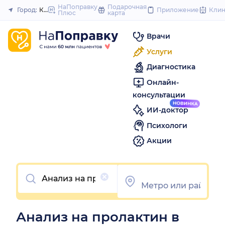
to
НаПоправку
Подарочная
Город:
Казань
Приложение
Кли
Плюс
карта
Закрыть
content
Врачи
Услуги
Диагностика
Онлайн-
консультации
ИИ-доктор
Психологи
Акции
Очистить
Анализ на пролактин в