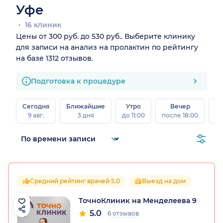
Уфе
16 клиник
Цены от 300 руб. до 530 руб.. Выберите клинику
для записи на анализ на пролактин по рейтингу
на базе 1312 отзывов.
Подготовка к процедуре
Сегодня
Ближайшие
Утро
Вечер
В
9 авг.
3 дня
до 11:00
после 18:00
8 а
Средний рейтинг врачей 5.0
Выезд на дом
ТочноКлиник на Менделеева 9
5.0
6 отзывов