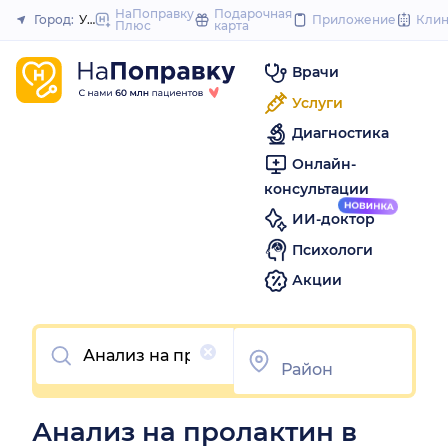
to
НаПоправку
Подарочная
Город:
Уфа
Приложение
Кли
Плюс
карта
Закрыть
content
Врачи
Услуги
Диагностика
Онлайн-
консультации
ИИ-доктор
Психологи
Акции
Очистить
Анализ на пролактин в