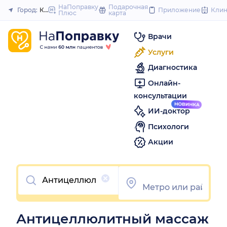
to
НаПоправку
Подарочная
Город:
Казань
Приложение
Кли
Плюс
карта
Закрыть
content
Врачи
Услуги
Диагностика
Онлайн-
консультации
ИИ-доктор
Психологи
Акции
Очистить
Антицеллюлитный массаж