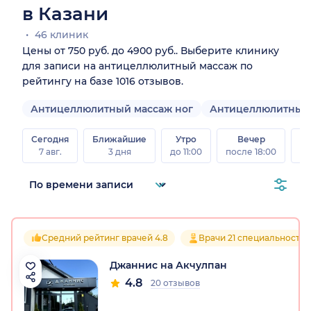
в Казани
46 клиник
Цены от 750 руб. до 4900 руб.. Выберите клинику
для записи на антицеллюлитный массаж по
рейтингу на базе 1016 отзывов.
Антицеллюлитный массаж ног
Антицеллюлитный 
Сегодня
Ближайшие
Утро
Вечер
В
7 авг.
3 дня
до 11:00
после 18:00
8 а
Средний рейтинг врачей 4.8
Врачи 21 специальностей
Джаннис на Акчулпан
4.8
20 отзывов