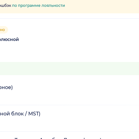
кэшбэк
по программе лояльности
чно
олюсной
рное)
ной блок / MST)