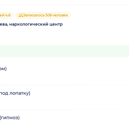
ей 4.6
Записалось 506 человек
ева, наркологический центр
ом)
под лопатку)
(гипноз)