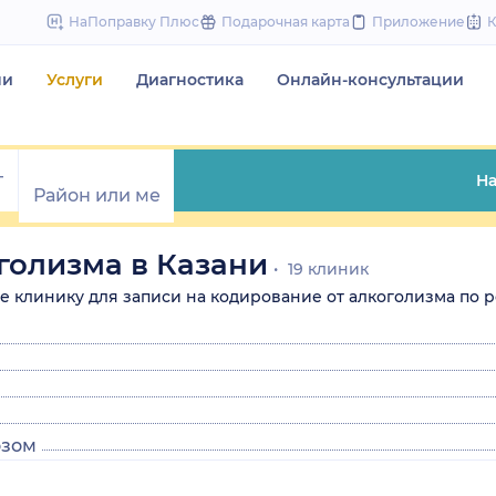
to
НаПоправку Плюс
Подарочная карта
Приложение
content
чи
Услуги
Диагностика
Онлайн-консультации
На
голизма в Казани
19 клиник
ите клинику для записи на кодирование от алкоголизма по р
озом