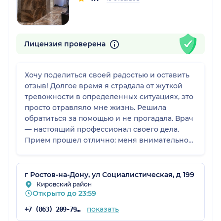
Лицензия проверена
Хочу поделиться своей радостью и оставить
отзыв! Долгое время я страдала от жуткой
тревожности в определенных ситуациях, это
просто отравляло мне жизнь. Решила
обратиться за помощью и не прогадала. Врач
— настоящий профессионал своего дела.
Прием прошел отлично: меня внимательно
выслушали, вникли в проблему, не было
никакого осуждения или спешки. Назначили
лечение, и, честно говоря, я не очень верила
г Ростов-на-Дону, ул Социалистическая, д 199
в быстрый результат. Но оно помогло! Я как
Кировский район
Открыто до 23:59
будто снова начала дышать полной грудью.
Огромное спасибо за то, что вернули мне
показать
+7 (863) 209-79-07
спокойствие.