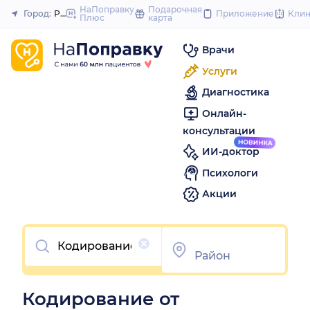
to
НаПоправку
Подарочная
Город:
Ростов-на-Дону
Приложение
Кли
Плюс
карта
Закрыть
content
Врачи
Услуги
Диагностика
Онлайн-
консультации
ИИ-доктор
Психологи
Акции
Очистить
Кодирование от