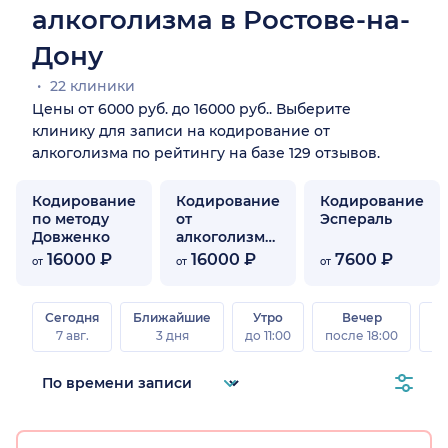
алкоголизма в Ростове-на-
Дону
22 клиники
Цены от 6000 руб. до 16000 руб.. Выберите
клинику для записи на кодирование от
алкоголизма по рейтингу на базе 129 отзывов.
Кодирование
Кодирование
Кодирование
по методу
от
Эспераль
Довженко
алкоголизма
гипнозом
16000 ₽
16000 ₽
7600 ₽
от
от
от
Сегодня
Ближайшие
Утро
Вечер
В
7 авг.
3 дня
до 11:00
после 18:00
8 а