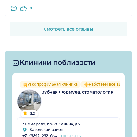
личные качества,
0
которые так необходимы
нам, пациентам!
Несомненно
рекомендую этого
Смотреть все отзывы
пркрасного доктора и
человека
Клиники поблизости
Узкопрофильная клиника
Работаем все выходные
Зубная Формула, стоматология
3.5
г Кемерово, пр-кт Ленина, д 7
Заводский район
показать
+7 (384) 232-64-92