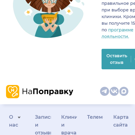
правильное р
при выборе в
клиники. Кром
вы получите 1
по
программе
лояльности.
Оставить
отзыв
О
Запись
Клиникам
Телемедицина
Карта
нас
и
и
сайта
отзывы
врачам