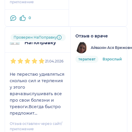
приложение
,чувствую себя не
комфортно
0
Отзыв о враче
Пользователь
Проверен НаПоправку
НаПоправку
Айвазян Ася Врежовн
1
2
3
4
5
терапевт
Взрослый
21.04.2026
Не перестаю удивляться
сколько сил и терпения
у этого
врача:выслушивать все
про свои болезни и
тревоги.Всегда быстро
предложит
помощь,оформит
Отзыв оставлен через сайт/
рецепт,направление и
приложение