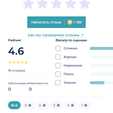
Написать отзыв
+ 150
Как мы проверяем отзывы
Рейтинг
Фильтр по оценкам
4.6
Отлично
progress:
81.25%
Хорошо
progress:
0%
Нормально
progress:
16 отзывов
0%
Плохо
progress:
0%
Ужасно
progress:
Заблокировано
Нерелевантно
0
0
18.75%
Всё
5
4
3
2
1