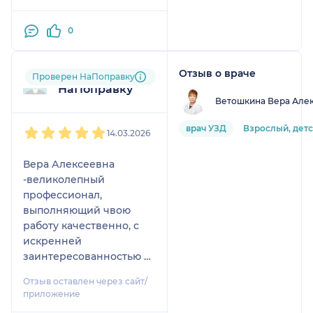
даст дельный совет.
0
Отзыв о враче
Пользователь
Проверен НаПоправку
НаПоправку
Ветошкина Вера Але
1
2
3
4
5
врач УЗД
Взрослый, дет
14.03.2026
Вера Алексеевна
-великолепный
профессионал,
выполняющий чвою
работу качественно, с
искренней
заинтересованностью в
результате.
Отзыв оставлен через сайт/
Доброжелательность,
приложение
интеллигентность - ее