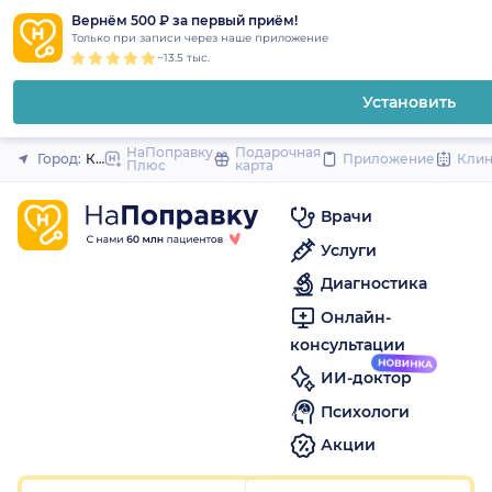
1
2
3
4
5
1
2
3
4
5
1
2
3
4
5
to
Вернём 500 ₽ за первый приём!
Закрыть
Только при записи через наше приложение
content
~13.5 тыс.
Установить
НаПоправку
Подарочная
Город:
Кемерово
Приложение
Кли
Плюс
карта
Врачи
Услуги
Диагностика
Онлайн-
консультации
ИИ-доктор
Психологи
Акции