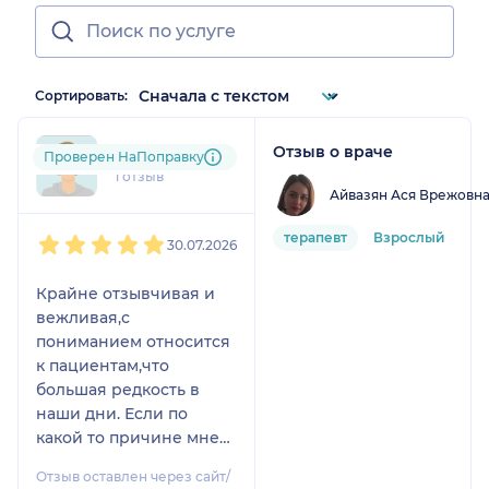
Сортировать:
Отзыв о враче
vst....@....com
Проверен НаПоправку
1 отзыв
Айвазян Ася Врежовн
1
2
3
4
5
терапевт
Взрослый
30.07.2026
Крайне отзывчивая и
вежливая,с
пониманием относится
к пациентам,что
большая редкость в
наши дни. Если по
какой то причине мне
приходится идти на
Отзыв оставлен через сайт/
прием к другому врачу