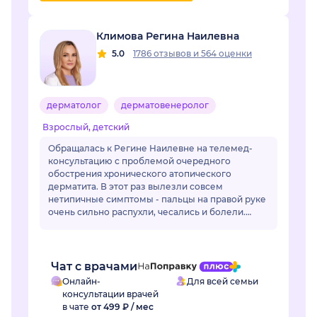
Климова Регина Наилевна
5.0
1786 отзывов
и
564 оценки
дерматолог
дерматовенеролог
Взрослый, детский
Обращалась к Регине Наилевне на телемед-
консультацию с проблемой очередного
обострения хронического атопического
дерматита. В этот раз вылезли совсем
нетипичные симптомы - пальцы на правой руке
очень сильно распухли, чесались и болели.
Отек длился уже неделю и сильно мешал жить.
Регина Наилевна назн...
Чат с врачами
Онлайн-
Для всей семьи
консультации врачей
в чате
от 499 ₽ / мес