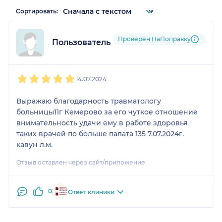
Сортировать:
Проверен НаПоправку
Пользователь НаПоправку
1
2
3
4
5
14.07.2024
Выражаю благодарность травматологу
больницы11г Кемерово за его чуткое отношение
внимательность удачи ему в работе здоровья
таких врачей по больше палата 135 7.07.2024г.
кавун л.м.
Отзыв оставлен через сайт/приложение
0
Ответ клиники