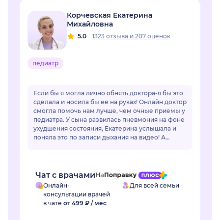
Корчевская Екатерина
Михайловна
5.0
1323 отзыва
и
207 оценок
педиатр
Если бы я могла лично обнять доктора-я бы это
сделала и носила бы ее на руках! Онлайн доктор
смогла помочь нам лучше, чем очные приемы у
педиатра. У сына развилась пневмония на фоне
ухудшения состояния, Екатерина услышала и
поняла это по записи дыхания на видео! А
очный врач фонендоскопом не услышал...
Чат с врачами
Онлайн-
Для всей семьи
консультации врачей
в чате
от 499 ₽ / мес