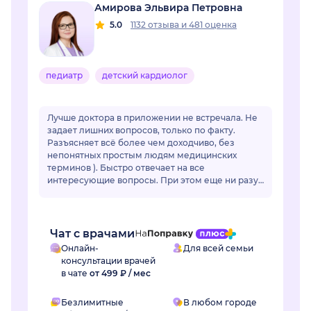
Амирова Эльвира Петровна
5.0
1132 отзыва
и
481 оценка
педиатр
детский кардиолог
Лучше доктора в приложении не встречала. Не
задает лишних вопросов, только по факту.
Разъясняет всё более чем доходчиво, без
непонятных простым людям медицинских
терминов ). Быстро отвечает на все
интересующие вопросы. При этом еще ни разу
ее советы не подвели. Действительно
грамотный специалист, зн...
Чат с врачами
Онлайн-
Для всей семьи
консультации врачей
в чате
от 499 ₽ / мес
Безлимитные
В любом городе