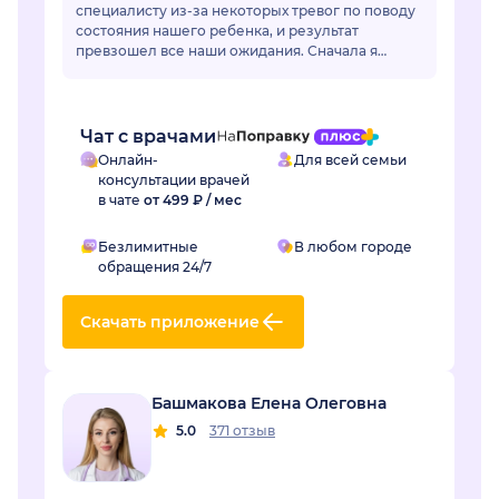
специалисту из-за некоторых тревог по поводу
состояния нашего ребенка, и результат
превзошел все наши ожидания. Сначала я
немного переживала по поводу онлайн-
формата, но доктор моментально раз...
Чат с врачами
Онлайн-
Для всей семьи
консультации врачей
в чате
от 499 ₽ / мес
Безлимитные
В любом городе
обращения 24/7
Скачать приложение
Башмакова Елена Олеговна
5.0
371 отзыв