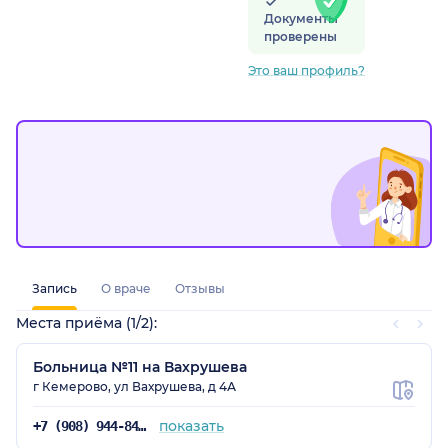
Документы
проверены
Это ваш профиль?
ая обл.)
Запись
О враче
Отзывы
Места приёма (1/2):
Больница №11 на Вахрушева
г Кемерово, ул Вахрушева, д 4А
показать
+7 (908) 944-84-95