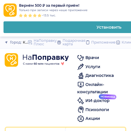
1
2
3
4
5
1
2
3
4
5
1
2
3
4
5
to
Вернём 500 ₽ за первый приём!
Закрыть
Только при записи через наше приложение
content
~13.5 тыс.
Установить
НаПоправку
Подарочная
Город:
Кемерово
Приложение
Кли
Плюс
карта
Врачи
Услуги
Диагностика
Онлайн-
консультации
ИИ-доктор
Психологи
Акции