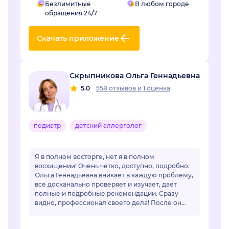
Безлимитные
В любом городе
обращения 24/7
Скачать приложение
Скрыпникова Ольга Геннадьевна
5.0
558 отзывов
и
1 оценка
педиатр
детский аллерголог
Я в полном восторге, нет я в полном
восхищении! Очень чётко, доступно, подробно.
Ольга Геннадьевна вникает в каждую проблему,
все досканально проверяет и изучает, даёт
полные и подробные рекомендации. Сразу
видно, профессионал своего дела! После он
лайн общения очень захотелось попасть на
очный приё...