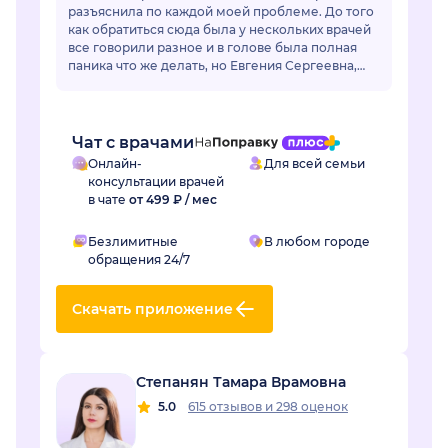
разъяснила по каждой моей проблеме. До того
как обратиться сюда была у нескольких врачей
все говорили разное и в голове была полная
паника что же делать, но Евгения Сергеевна,
все разложил по полочкам, по каждой
проблем...
Чат с врачами
Онлайн-
Для всей семьи
консультации врачей
в чате
от 499 ₽ / мес
Безлимитные
В любом городе
обращения 24/7
Скачать приложение
Степанян Тамара Врамовна
5.0
615 отзывов
и
298 оценок