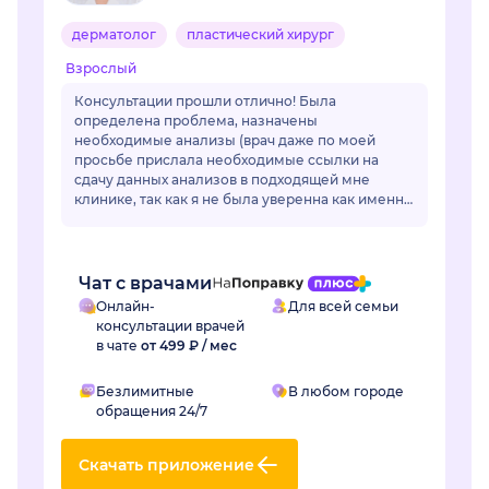
дерматолог
пластический хирург
Взрослый
Консультации прошли отлично! Была
определена проблема, назначены
необходимые анализы (врач даже по моей
просьбе прислала необходимые ссылки на
сдачу данных анализов в подходящей мне
клинике, так как я не была уверенна как именно
называется необходимый мне анализ, да и во
многих клиниках название ан...
Чат с врачами
Онлайн-
Для всей семьи
консультации врачей
в чате
от 499 ₽ / мес
Безлимитные
В любом городе
обращения 24/7
Скачать приложение