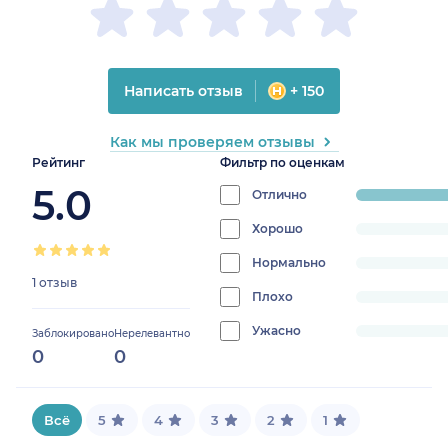
Написать отзыв
+ 150
Как мы проверяем отзывы
Рейтинг
Фильтр по оценкам
5.0
Отлично
progress:
100%
Хорошо
progress:
0%
Нормально
progress:
1 отзыв
0%
Плохо
progress:
0%
Ужасно
progress:
Заблокировано
Нерелевантно
0
0
0%
Всё
5
4
3
2
1