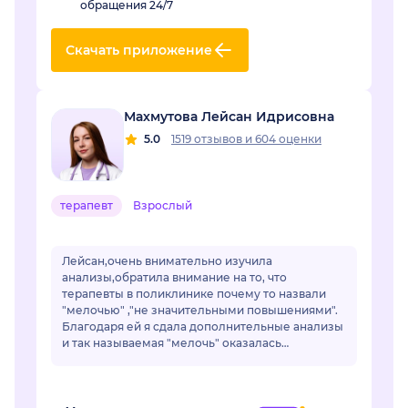
обращения 24/7
Скачать приложение
Махмутова Лейсан Идрисовна
5.0
1519 отзывов
и
604 оценки
терапевт
Взрослый
Лейсан,очень внимательно изучила
анализы,обратила внимание на то, что
терапевты в поликлинике почему то назвали
"мелочью" ,"не значительными повышениями".
Благодаря ей я сдала дополнительные анализы
и так называемая "мелочь" оказалась
..сахарным диабетом.Лейсан,спасибо Вам
огромное! Если бы не Вы не...