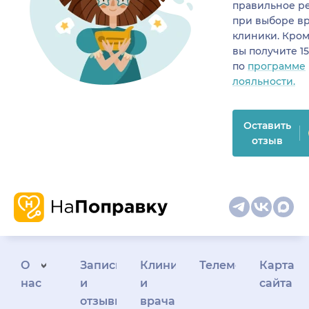
правильное р
при выборе в
клиники. Кром
вы получите 1
по
программе
лояльности.
Оставить
отзыв
О
Запись
Клиникам
Телемедицина
Карта
нас
и
и
сайта
отзывы
врачам