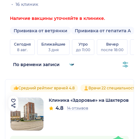
16 клиник
Наличие вакцины уточняйте в клинике.
Прививка от ветрянки
Прививка от гепатита А
Сегодня
Ближайшие
Утро
Вечер
В
8 авг.
3 дня
до 11:00
после 18:00
8 а
Средний рейтинг врачей 4.8
Врачи 22 специальносте
Клиника «Здоровье» на Шахтеров
4.8
14 отзывов