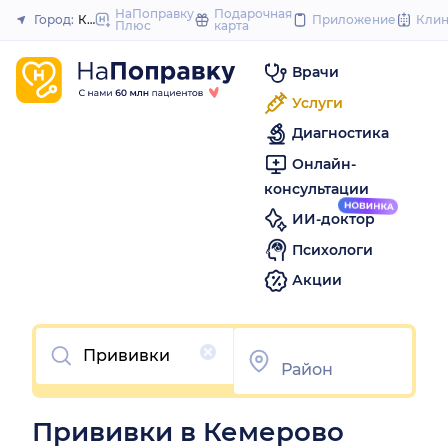
to
НаПоправку
Подарочная
Город:
Кемерово
Приложение
Кли
Плюс
карта
Закрыть
content
Врачи
Услуги
Диагностика
Онлайн-
консультации
ИИ-доктор
Психологи
Акции
Очистить
Прививки в Кемерово