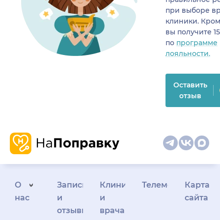
при выборе в
клиники. Кром
вы получите 1
по
программе
лояльности.
Оставить
отзыв
О
Запись
Клиникам
Телемедицина
Карта
нас
и
и
сайта
отзывы
врачам