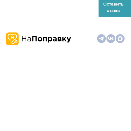
Оставить
отзыв
О
Запись
Клиникам
Телемедицина
Карта
нас
и
и
сайта
отзывы
врачам
На информационном ресурсе применяются
рекомендательные технологии (информационные технологии
предоставления информации на основе сбора,
систематизации и анализа сведений, относящихся к
предпочтениям пользователей сети "Интернет", находящихся
на территории Российской Федерации)
Материалы, размещённые на сайте, не предназначены для
постановки диагноза и лечения и не заменяют приём врача.