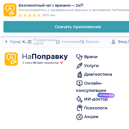
1
2
3
4
5
to
Безлимитный чат с врачами — 24/7
Закрыть
Консультируйтесь с проверенными врачами в приложении НаПоправк
content
~30.5 тыс.
Скачать приложение
Подарочная
Город:
Кимры
Клиникам
Врачам
Вход 
карта
Врачи
Услуги
Диагностика
Онлайн-
консультации
ИИ-доктор
Психологи
Акции