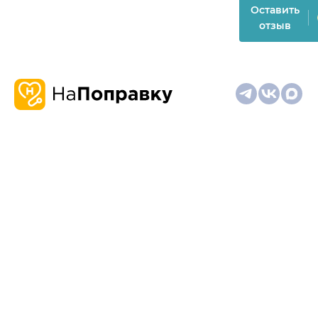
Оставить
отзыв
О
Запись
Клиникам
Телемедицина
Карта
нас
и
и
сайта
отзывы
врачам
На информационном ресурсе применяются
рекомендательные технологии (информационные технологии
предоставления информации на основе сбора,
систематизации и анализа сведений, относящихся к
предпочтениям пользователей сети "Интернет", находящихся
на территории Российской Федерации)
Материалы, размещённые на сайте, не предназначены для
постановки диагноза и лечения и не заменяют приём врача.