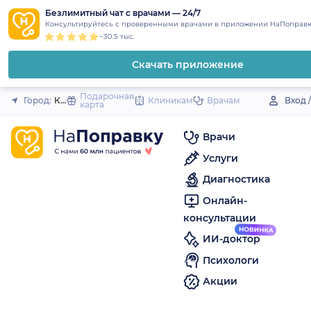
1
2
3
4
5
to
Безлимитный чат с врачами — 24/7
Закрыть
Консультируйтесь с проверенными врачами в приложении НаПоправк
content
~30.5 тыс.
Скачать приложение
Подарочная
Город:
Киренск
Клиникам
Врачам
Вход 
карта
Врачи
Услуги
Диагностика
Онлайн-
консультации
ИИ-доктор
Психологи
Акции