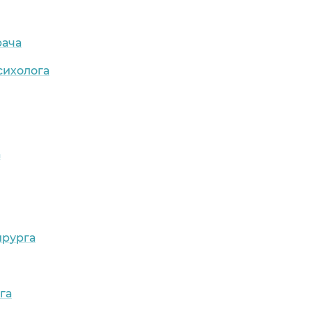
рача
сихолога
а
ирурга
га