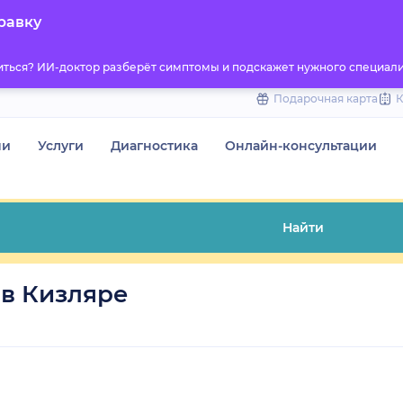
to
равку
content
титься? ИИ-доктор разберёт симптомы и подскажет нужного специали
Подарочная карта
чи
Услуги
Диагностика
Онлайн-консультации
Найти
в Кизляре