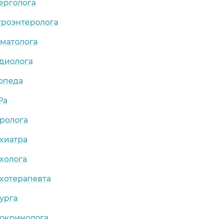
ерголога
троэнтеролога
рматолога
рдиолога
опеда
Ра
ролога
хиатра
холога
хотерапевта
урга
докринолога