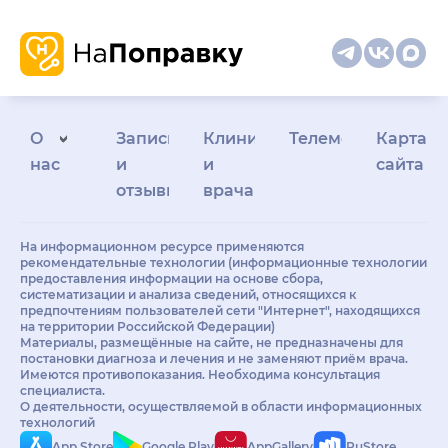
О
Запись
Клиникам
Телемедицина
Карта
нас
и
и
сайта
отзывы
врачам
На информационном ресурсе применяются
рекомендательные технологии (информационные технологии
предоставления информации на основе сбора,
систематизации и анализа сведений, относящихся к
предпочтениям пользователей сети "Интернет", находящихся
на территории Российской Федерации)
Материалы, размещённые на сайте, не предназначены для
постановки диагноза и лечения и не заменяют приём врача.
Имеются противопоказания. Необходима консультация
специалиста.
О деятельности, осуществляемой в области информационных
технологий
App Store
Google Play
AppGallery
RuStore