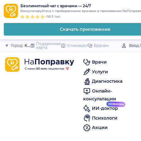
1
2
3
4
5
to
Безлимитный чат с врачами — 24/7
Закрыть
Консультируйтесь с проверенными врачами в приложении НаПоправк
content
~30.5 тыс.
Скачать приложение
Подарочная
Город:
Кохма
Клиникам
Врачам
Вход 
карта
Врачи
Услуги
Диагностика
Онлайн-
консультации
ИИ-доктор
Психологи
Акции