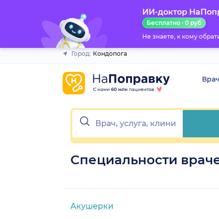
ИИ-доктор НаПоп
Закрыть
Бесплатно · 0 руб
Не знаете, к кому обра
Город:
Кондопога
Вра
Специальности враче
Акушерки