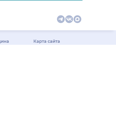
цина
Карта сайта
оманда
Специальности врачей
телемед-
Медицинская
ши
диагностика
ак следим
Медицинские услуги
м
Подписка
Профили врачей
у Плюс»
Профили клиник
Все
ицина для
города
арочная
ения информации на основе сбора,