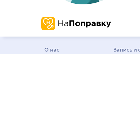
О нас
Запись и 
О компании
Наша
Проверенн
история
Карьера
информаци
Миссия и ценности
о врачах и 
Отзывы о нас
Пресса
Честные от
Редакция
Контакты
Бонусная п
Поддержка
пользовате
На информационном ресурсе применяются реко