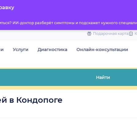
to
равку
content
титься? ИИ-доктор разберёт симптомы и подскажет нужного специали
Подарочная карта
чи
Услуги
Диагностика
Онлайн-консультации
Найти
й в Кондопоге