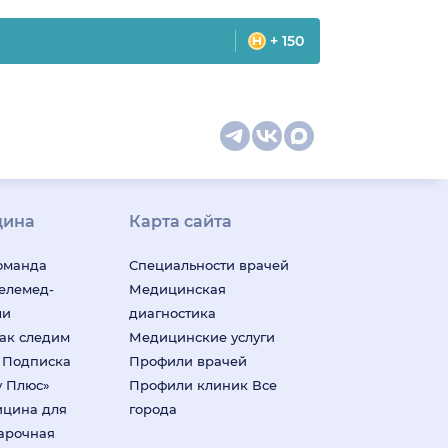
+ 150
цина
Карта сайта
оманда
Специальности врачей
телемед-
Медицинская
ши
диагностика
ак следим
Медицинские услуги
м
Подписка
Профили врачей
у Плюс»
Профили клиник
Все
ицина для
города
арочная