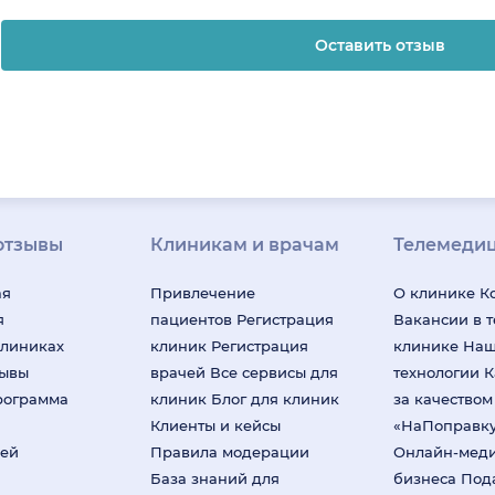
Оставить отзыв
отзывы
Клиникам и врачам
Телемеди
ая
Привлечение
О клинике
К
я
пациентов
Регистрация
Вакансии в 
клиниках
клиник
Регистрация
клинике
На
зывы
врачей
Все сервисы для
технологии
К
рограмма
клиник
Блог для клиник
за качество
Клиенты и кейсы
«НаПоправк
лей
Правила модерации
Онлайн-мед
База знаний для
бизнеса
Под