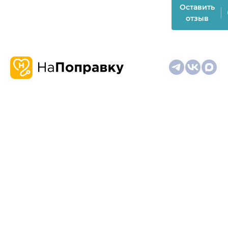
Оставить
отзыв
О
Запись
Клиникам
Телемедицина
Карта
нас
и
и
сайта
отзывы
врачам
На информационном ресурсе применяются
рекомендательные технологии (информационные технологии
предоставления информации на основе сбора,
систематизации и анализа сведений, относящихся к
предпочтениям пользователей сети "Интернет", находящихся
на территории Российской Федерации)
Материалы, размещённые на сайте, не предназначены для
постановки диагноза и лечения и не заменяют приём врача.