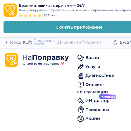
1
2
3
4
5
to
Безлимитный чат с врачами — 24/7
Закрыть
Консультируйтесь с проверенными врачами в приложении НаПоправк
content
~30.5 тыс.
Скачать приложение
Подарочная
Город:
Ковдор
Клиникам
Врачам
Вход 
карта
Врачи
Услуги
Диагностика
Онлайн-
консультации
ИИ-доктор
Психологи
Акции