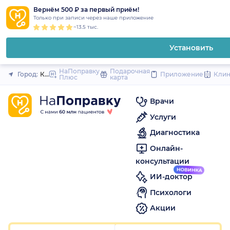
1
2
3
4
5
to
Вернём 500 ₽ за первый приём!
Закрыть
Только при записи через наше приложение
content
~13.5 тыс.
Установить
НаПоправку
Подарочная
Город:
Краснодар
Приложение
Кли
Плюс
карта
Врачи
Услуги
Диагностика
Онлайн-
консультации
ИИ-доктор
Психологи
Акции