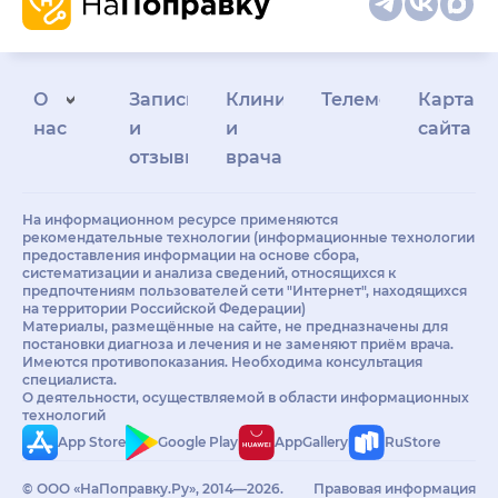
О
Запись
Клиникам
Телемедицина
Карта
нас
и
и
сайта
отзывы
врачам
На информационном ресурсе применяются
рекомендательные технологии (информационные технологии
предоставления информации на основе сбора,
систематизации и анализа сведений, относящихся к
предпочтениям пользователей сети "Интернет", находящихся
на территории Российской Федерации)
Материалы, размещённые на сайте, не предназначены для
постановки диагноза и лечения и не заменяют приём врача.
Имеются противопоказания. Необходима консультация
специалиста.
О деятельности, осуществляемой в области информационных
технологий
App Store
Google Play
AppGallery
RuStore
© ООО «НаПоправку.Ру», 2014—2026.
Правовая информация