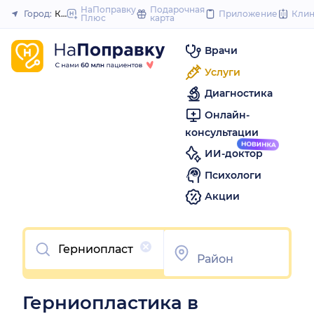
to
НаПоправку
Подарочная
Город:
Краснодар
Приложение
Кли
Плюс
карта
Закрыть
content
Врачи
Услуги
Диагностика
Онлайн-
консультации
ИИ-доктор
Психологи
Акции
Очистить
Герниопластика в