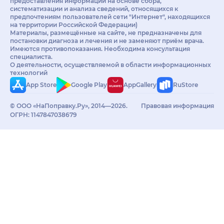
предоставления информации на основе сбора,
систематизации и анализа сведений, относящихся к
предпочтениям пользователей сети "Интернет", находящихся
на территории Российской Федерации)
Материалы, размещённые на сайте, не предназначены для
постановки диагноза и лечения и не заменяют приём врача.
Имеются противопоказания. Необходима консультация
специалиста.
О деятельности, осуществляемой в области информационных
технологий
App Store
Google Play
AppGallery
RuStore
© ООО «НаПоправку.Ру», 2014—2026.
Правовая информация
ОГРН: 1147847038679