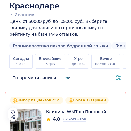
Краснодаре
7 клиник
Цены от 30000 руб. до 105000 руб.. Выберите
клинику для записи на герниопластику по
рейтингу на базе 1443 отзывов.
Герниопластика пахово-бедренной грыжи
Гернио
Сегодня
Ближайшие
Утро
Вечер
В
9 авг.
3 дня
до 11:00
после 18:00
8 а
Выбор пациентов 2025
Более 100 врачей
Клиника WMT на Постовой
4.8
626 отзывов