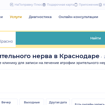
to
НаПоправку Плюс
Подарочная карта
Приложение
content
чи
Услуги
Диагностика
Онлайн-консультации
Найти
тельного нерва в Краснодаре
2
те клинику для записи на лечение атрофии зрительного нер
Вечер
Выходные
Другая дата
Есть онлайн-запись