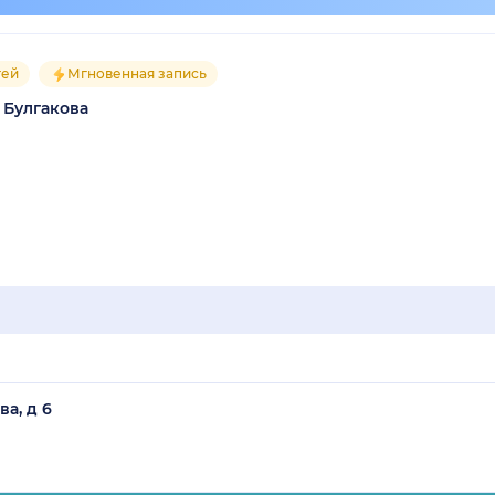
тей
Мгновенная запись
 Булгакова
ва, д 6