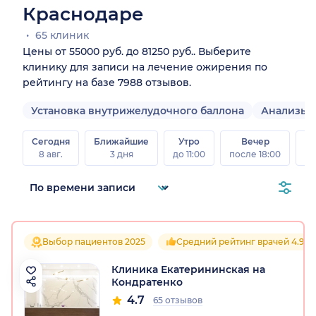
Краснодаре
65 клиник
Цены от 55000 руб. до 81250 руб.. Выберите
клинику для записи на лечение ожирения по
рейтингу на базе 7988 отзывов.
Установка внутрижелудочного баллона
Анализы 
Сегодня
Ближайшие
Утро
Вечер
В
8 авг.
3 дня
до 11:00
после 18:00
8 а
Выбор пациентов 2025
Средний рейтинг врачей 4.9
Клиника Екатерининская на
Кондратенко
4.7
65 отзывов