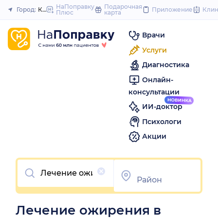
to
НаПоправку
Подарочная
Город:
Краснодар
Приложение
Кли
Плюс
карта
Закрыть
content
Врачи
Услуги
Диагностика
Онлайн-
консультации
ИИ-доктор
Психологи
Акции
Очистить
Лечение ожирения в