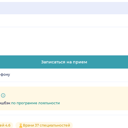
Записаться на прием
ефону
кэшбэк
по программе лояльности
ей 4.6
Врачи 37 специальностей