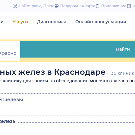
to
НаПоправку Плюс
Подарочная карта
Приложение
content
чи
Услуги
Диагностика
Онлайн-консультации
Найти
ных желез в Краснодаре
30 клиник
те клинику для записи на обследование молочных желез по 
й железы
железы