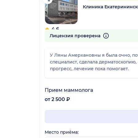
Клиника Екатерининск
4.6
77 отзывов
Лицензия проверена
У Ляны Амерхановны я была очно, п
специалист, сделала дерматоскопию, 
прогресс, лечение пока помогает.
Прием маммолога
от 2 500 ₽
Место приёма: