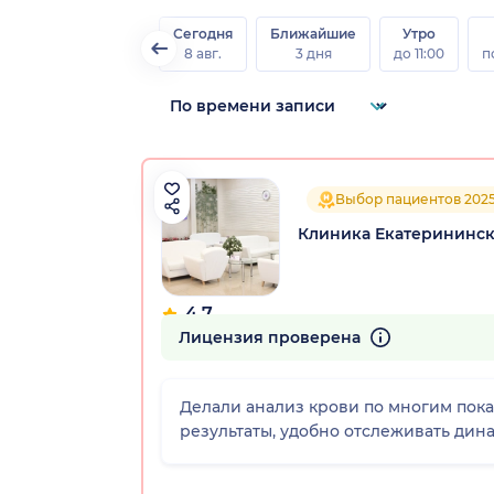
Сегодня
Ближайшие
Утро
8 авг.
3 дня
до 11:00
п
Выбор пациентов 202
Клиника Екатерининск
4.7
365 отзывов
Лицензия проверена
Делали анализ крови по многим пока
результаты, удобно отслеживать дин