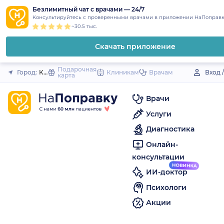
1
2
3
4
5
to
Безлимитный чат с врачами — 24/7
Закрыть
Консультируйтесь с проверенными врачами в приложении НаПоправк
content
~30.5 тыс.
Скачать приложение
Подарочная
Город:
Красноуфимск
Клиникам
Врачам
Вход 
карта
Врачи
Услуги
Диагностика
Онлайн-
консультации
ИИ-доктор
Психологи
Акции