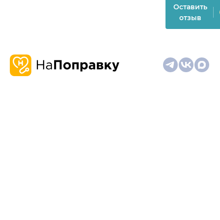
Оставить
отзыв
О
Запись
Клиникам
Телемедицина
Карта
нас
и
и
сайта
отзывы
врачам
На информационном ресурсе применяются
рекомендательные технологии (информационные технологии
предоставления информации на основе сбора,
систематизации и анализа сведений, относящихся к
предпочтениям пользователей сети "Интернет", находящихся
на территории Российской Федерации)
Материалы, размещённые на сайте, не предназначены для
постановки диагноза и лечения и не заменяют приём врача.